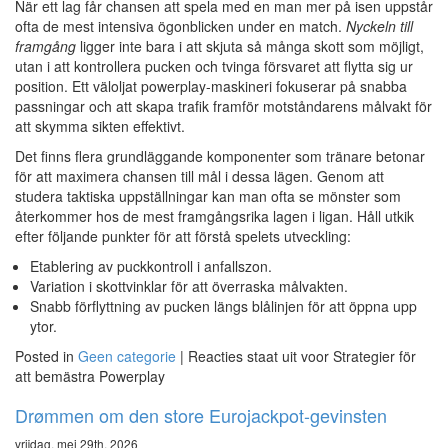
När ett lag får chansen att spela med en man mer på isen uppstår
ofta de mest intensiva ögonblicken under en match.
Nyckeln till
framgång
ligger inte bara i att skjuta så många skott som möjligt,
utan i att kontrollera pucken och tvinga försvaret att flytta sig ur
position. Ett väloljat powerplay-maskineri fokuserar på snabba
passningar och att skapa trafik framför motståndarens målvakt för
att skymma sikten effektivt.
Det finns flera grundläggande komponenter som tränare betonar
för att maximera chansen till mål i dessa lägen. Genom att
studera taktiska uppställningar kan man ofta se mönster som
återkommer hos de mest framgångsrika lagen i ligan. Håll utkik
efter följande punkter för att förstå spelets utveckling:
Etablering av puckkontroll i anfallszon.
Variation i skottvinklar för att överraska målvakten.
Snabb förflyttning av pucken längs blålinjen för att öppna upp
ytor.
Posted in
Geen categorie
|
Reacties staat uit
voor Strategier för
att bemästra Powerplay
Drømmen om den store Eurojackpot-gevinsten
vrijdag, mei 29th, 2026