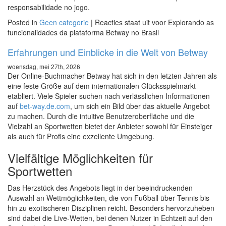
responsabilidade no jogo.
Posted in
Geen categorie
|
Reacties staat uit
voor Explorando as
funcionalidades da plataforma Betway no Brasil
Erfahrungen und Einblicke in die Welt von Betway
woensdag, mei 27th, 2026
Der Online-Buchmacher Betway hat sich in den letzten Jahren als
eine feste Größe auf dem internationalen Glücksspielmarkt
etabliert. Viele Spieler suchen nach verlässlichen Informationen
auf
bet-way.de.com
, um sich ein Bild über das aktuelle Angebot
zu machen. Durch die intuitive Benutzeroberfläche und die
Vielzahl an Sportwetten bietet der Anbieter sowohl für Einsteiger
als auch für Profis eine exzellente Umgebung.
Vielfältige Möglichkeiten für
Sportwetten
Das Herzstück des Angebots liegt in der beeindruckenden
Auswahl an Wettmöglichkeiten, die von Fußball über Tennis bis
hin zu exotischeren Disziplinen reicht. Besonders hervorzuheben
sind dabei die Live-Wetten, bei denen Nutzer in Echtzeit auf den