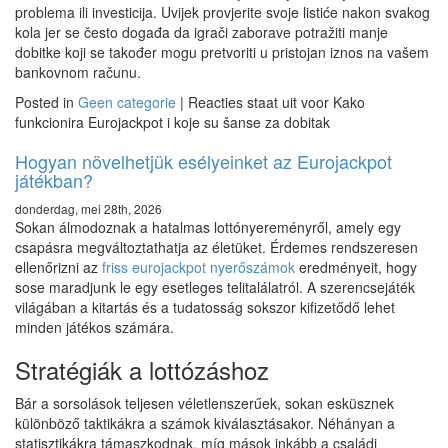
problema ili investicija. Uvijek provjerite svoje listiće nakon svakog
kola jer se često događa da igrači zaborave potražiti manje
dobitke koji se također mogu pretvoriti u pristojan iznos na vašem
bankovnom računu.
Posted in
Geen categorie
|
Reacties staat uit
voor Kako
funkcionira Eurojackpot i koje su šanse za dobitak
Hogyan növelhetjük esélyeinket az Eurojackpot
játékban?
donderdag, mei 28th, 2026
Sokan álmodoznak a hatalmas lottónyereményről, amely egy
csapásra megváltoztathatja az életüket. Érdemes rendszeresen
ellenőrizni az
friss eurojackpot nyerőszámok
eredményeit, hogy
sose maradjunk le egy esetleges telitalálatról. A szerencsejáték
világában a kitartás és a tudatosság sokszor kifizetődő lehet
minden játékos számára.
Stratégiák a lottózáshoz
Bár a sorsolások teljesen véletlenszerűek, sokan esküsznek
különböző taktikákra a számok kiválasztásakor. Néhányan a
statisztikákra támaszkodnak, míg mások inkább a családi