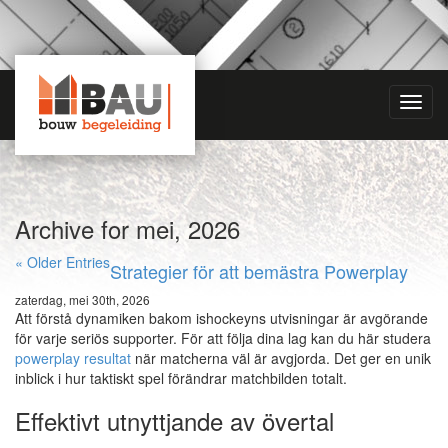
Toggl
navig
Archive for mei, 2026
« Older Entries
Strategier för att bemästra Powerplay
zaterdag, mei 30th, 2026
Att förstå dynamiken bakom ishockeyns utvisningar är avgörande
för varje seriös supporter. För att följa dina lag kan du här studera
powerplay resultat
när matcherna väl är avgjorda. Det ger en unik
inblick i hur taktiskt spel förändrar matchbilden totalt.
Effektivt utnyttjande av övertal