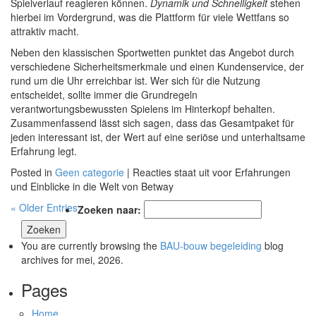
Spielverlauf reagieren können.
Dynamik und Schnelligkeit
stehen
hierbei im Vordergrund, was die Plattform für viele Wettfans so
attraktiv macht.
Neben den klassischen Sportwetten punktet das Angebot durch
verschiedene Sicherheitsmerkmale und einen Kundenservice, der
rund um die Uhr erreichbar ist. Wer sich für die Nutzung
entscheidet, sollte immer die Grundregeln
verantwortungsbewussten Spielens im Hinterkopf behalten.
Zusammenfassend lässt sich sagen, dass das Gesamtpaket für
jeden interessant ist, der Wert auf eine seriöse und unterhaltsame
Erfahrung legt.
Posted in
Geen categorie
|
Reacties staat uit
voor Erfahrungen
und Einblicke in die Welt von Betway
« Older Entries
Zoeken naar:
You are currently browsing the
BAU-bouw begeleiding
blog
archives for mei, 2026.
Pages
Home