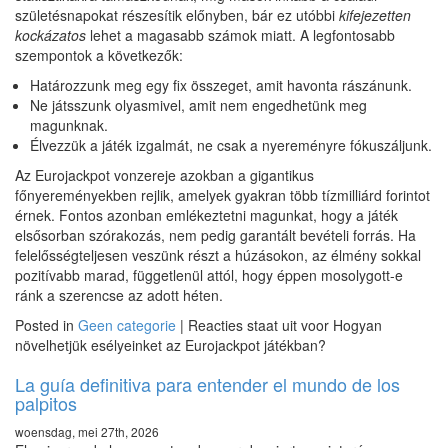
születésnapokat részesítik előnyben, bár ez utóbbi
kifejezetten
kockázatos
lehet a magasabb számok miatt. A legfontosabb
szempontok a következők:
Határozzunk meg egy fix összeget, amit havonta rászánunk.
Ne játsszunk olyasmivel, amit nem engedhetünk meg
magunknak.
Élvezzük a játék izgalmát, ne csak a nyereményre fókuszáljunk.
Az Eurojackpot vonzereje azokban a gigantikus
főnyereményekben rejlik, amelyek gyakran több tízmilliárd forintot
érnek. Fontos azonban emlékeztetni magunkat, hogy a játék
elsősorban szórakozás, nem pedig garantált bevételi forrás. Ha
felelősségteljesen veszünk részt a húzásokon, az élmény sokkal
pozitívabb marad, függetlenül attól, hogy éppen mosolygott-e
ránk a szerencse az adott héten.
Posted in
Geen categorie
|
Reacties staat uit
voor Hogyan
növelhetjük esélyeinket az Eurojackpot játékban?
La guía definitiva para entender el mundo de los
palpitos
woensdag, mei 27th, 2026