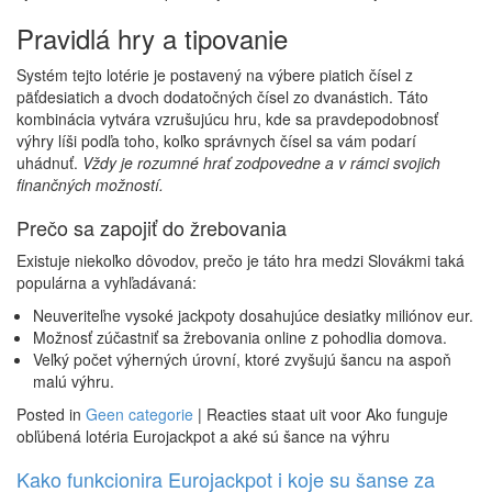
Pravidlá hry a tipovanie
Systém tejto lotérie je postavený na výbere piatich čísel z
päťdesiatich a dvoch dodatočných čísel zo dvanástich. Táto
kombinácia vytvára vzrušujúcu hru, kde sa pravdepodobnosť
výhry líši podľa toho, koľko správnych čísel sa vám podarí
uhádnuť.
Vždy je rozumné hrať zodpovedne a v rámci svojich
finančných možností.
Prečo sa zapojiť do žrebovania
Existuje niekoľko dôvodov, prečo je táto hra medzi Slovákmi taká
populárna a vyhľadávaná:
Neuveriteľne vysoké jackpoty dosahujúce desiatky miliónov eur.
Možnosť zúčastniť sa žrebovania online z pohodlia domova.
Veľký počet výherných úrovní, ktoré zvyšujú šancu na aspoň
malú výhru.
Posted in
Geen categorie
|
Reacties staat uit
voor Ako funguje
obľúbená lotéria Eurojackpot a aké sú šance na výhru
Kako funkcionira Eurojackpot i koje su šanse za