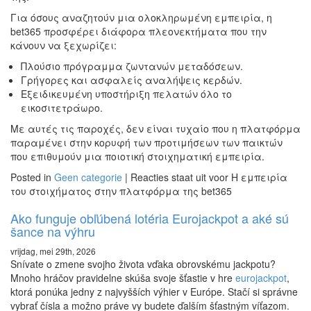
Για όσους αναζητούν μια ολοκληρωμένη εμπειρία, η
bet365 προσφέρει διάφορα πλεονεκτήματα που την
κάνουν να ξεχωρίζει:
Πλούσιο πρόγραμμα ζωντανών μεταδόσεων.
Γρήγορες και ασφαλείς αναλήψεις κερδών.
Εξειδικευμένη υποστήριξη πελατών όλο το
εικοσιτετράωρο.
Με αυτές τις παροχές, δεν είναι τυχαίο που η πλατφόρμα
παραμένει στην κορυφή των προτιμήσεων των παικτών
που επιθυμούν μια ποιοτική στοιχηματική εμπειρία.
Posted in
Geen categorie
|
Reacties staat uit
voor H εμπειρία
του στοιχήματος στην πλατφόρμα της bet365
Ako funguje obľúbená lotéria Eurojackpot a aké sú
šance na výhru
vrijdag, mei 29th, 2026
Snívate o zmene svojho života vďaka obrovskému jackpotu?
Mnoho hráčov pravidelne skúša svoje šťastie v hre
eurojackpot
,
ktorá ponúka jedny z najvyšších výhier v Európe. Stačí si správne
vybrať čísla a možno práve vy budete ďalším šťastným víťazom.