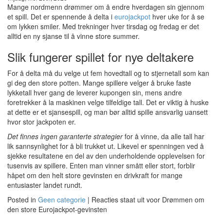
Mange nordmenn drømmer om å endre hverdagen sin gjennom
et spill. Det er spennende å delta i
eurojackpot
hver uke for å se
om lykken smiler. Med trekninger hver tirsdag og fredag er det
alltid en ny sjanse til å vinne store summer.
Slik fungerer spillet for nye deltakere
For å delta må du velge ut fem hovedtall og to stjernetall som kan
gi deg den store potten. Mange spillere velger å bruke faste
lykketall hver gang de leverer kupongen sin, mens andre
foretrekker å la maskinen velge tilfeldige tall. Det er viktig å huske
at dette er et sjansespill, og man bør alltid spille ansvarlig uansett
hvor stor jackpoten er.
Det finnes ingen garanterte strategier
for å vinne, da alle tall har
lik sannsynlighet for å bli trukket ut. Likevel er spenningen ved å
sjekke resultatene en del av den underholdende opplevelsen for
tusenvis av spillere. Enten man vinner smått eller stort, forblir
håpet om den helt store gevinsten en drivkraft for mange
entusiaster landet rundt.
Posted in
Geen categorie
|
Reacties staat uit
voor Drømmen om
den store Eurojackpot-gevinsten