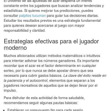
El universo de las apuestas de azar despierta un interés
constante entre los jugadores que buscan analizar tendencias y
estadísticas. Si quieres mejorar tus predicciones, puedes
consultar
palpitos tucuman
para guiar tus decisiones diarias.
Estudiar los resultados previos es una estrategia fundamental
para quienes desean acercarse al juego con mayor
responsabilidad y claridad.
Estrategias efectivas para el jugador
moderno
Muchos aficionados utilizan métodos matemáticos o intuitivos
para intentar adivinar los números ganadores. Es importante
recordar que el azar es el factor determinante en cualquier
sorteo, por lo que nunca se debe apostar dinero que sea
necesario para cubrir gastos básicos.
La clave del éxito reside en
la paciencia y el autocontrol
, elementos que separan a los
jugadores recreativos de aquellos que se dejan llevar por el
impulso.
Para disfrutar de esta actividad de forma saludable,
recomendamos seguir algunas pautas básicas:
Establecer un presupuesto fijo para cada sesión.