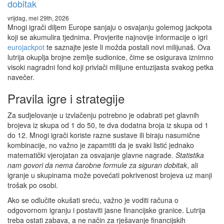
dobitak
vrijdag, mei 29th, 2026
Mnogi igrači diljem Europe sanjaju o osvajanju golemog jackpota
koji se akumulira tjednima. Provjerite najnovije informacije o igri
eurojackpot
te saznajte jeste li možda postali novi milijunaš. Ova
lutrija okuplja brojne zemlje sudionice, čime se osigurava iznimno
visoki nagradni fond koji privlači milijune entuzijasta svakog petka
navečer.
Pravila igre i strategije
Za sudjelovanje u izvlačenju potrebno je odabrati pet glavnih
brojeva iz skupa od 1 do 50, te dva dodatna broja iz skupa od 1
do 12. Mnogi igrači koriste razne sustave ili biraju nasumične
kombinacije, no važno je zapamtiti da je svaki listić jednako
matematički vjerojatan za osvajanje glavne nagrade.
Statistika
nam govori da nema čarobne formule za siguran dobitak
, ali
igranje u skupinama može povećati pokrivenost brojeva uz manji
trošak po osobi.
Ako se odlučite okušati sreću, važno je voditi računa o
odgovornom igranju i postaviti jasne financijske granice. Lutrija
treba ostati zabava, a ne način za rješavanje financijskih