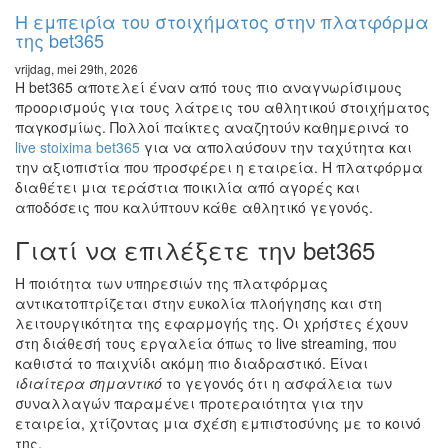
H εμπειρία του στοιχήματος στην πλατφόρμα
της bet365
vrijdag, mei 29th, 2026
Η bet365 αποτελεί έναν από τους πιο αναγνωρίσιμους
προορισμούς για τους λάτρεις του αθλητικού στοιχήματος
παγκοσμίως. Πολλοί παίκτες αναζητούν καθημερινά το
live stoixima bet365
για να απολαύσουν την ταχύτητα και
την αξιοπιστία που προσφέρει η εταιρεία. Η πλατφόρμα
διαθέτει μια τεράστια ποικιλία από αγορές και
αποδόσεις που καλύπτουν κάθε αθλητικό γεγονός.
Γιατί να επιλέξετε την bet365
Η ποιότητα των υπηρεσιών της πλατφόρμας
αντικατοπτρίζεται στην ευκολία πλοήγησης και στη
λειτουργικότητα της εφαρμογής της. Οι χρήστες έχουν
στη διάθεσή τους εργαλεία όπως το live streaming, που
καθιστά το παιχνίδι ακόμη πιο διαδραστικό. Είναι
ιδιαίτερα σημαντικό
το γεγονός ότι η ασφάλεια των
συναλλαγών παραμένει προτεραιότητα για την
εταιρεία, χτίζοντας μια σχέση εμπιστοσύνης με το κοινό
της.