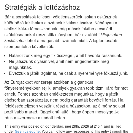
Stratégiák a lottózáshoz
Bár a sorsolások teljesen véletlenszerűek, sokan esküsznek
különböző taktikákra a számok kiválasztásakor. Néhányan a
statisztikákra támaszkodnak, míg mások inkább a családi
születésnapokat részesítik előnyben, bár ez utóbbi
kifejezetten
kockázatos
lehet a magasabb számok miatt. A legfontosabb
szempontok a következők:
Határozzunk meg egy fix összeget, amit havonta rászánunk.
Ne játsszunk olyasmivel, amit nem engedhetünk meg
magunknak.
Élvezzük a játék izgalmát, ne csak a nyereményre fókuszáljunk.
Az Eurojackpot vonzereje azokban a gigantikus
főnyereményekben rejlik, amelyek gyakran több tízmilliárd forintot
érnek. Fontos azonban emlékeztetni magunkat, hogy a játék
elsősorban szórakozás, nem pedig garantált bevételi forrás. Ha
felelősségteljesen veszünk részt a húzásokon, az élmény sokkal
pozitívabb marad, függetlenül attól, hogy éppen mosolygott-e
ránk a szerencse az adott héten.
This entry was posted on donderdag, mei 28th, 2026 at 21:41 and is filed
under
Geen categorie
. You can follow any responses to this entry through the