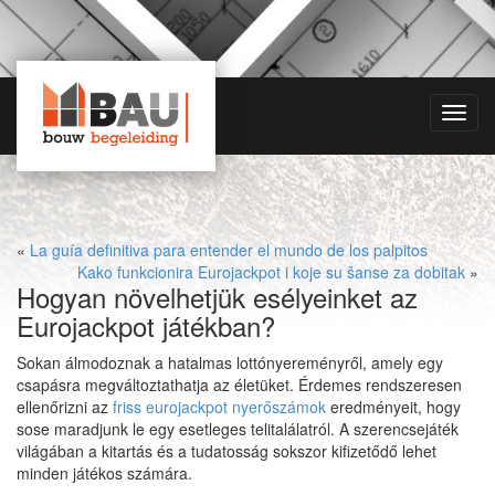
Toggl
navig
«
La guía definitiva para entender el mundo de los palpitos
Kako funkcionira Eurojackpot i koje su šanse za dobitak
»
Hogyan növelhetjük esélyeinket az
Eurojackpot játékban?
Sokan álmodoznak a hatalmas lottónyereményről, amely egy
csapásra megváltoztathatja az életüket. Érdemes rendszeresen
ellenőrizni az
friss eurojackpot nyerőszámok
eredményeit, hogy
sose maradjunk le egy esetleges telitalálatról. A szerencsejáték
világában a kitartás és a tudatosság sokszor kifizetődő lehet
minden játékos számára.