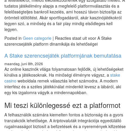
a feltételekről, mielőtt elköteleződnének egy szolgáltató mellett. A
tudatos játékélmény alapja a megfelelő platformválasztás és a
felelősségteljes bankroll kezelés, ami hosszú távon biztosítja az
örömteli időtöltést. Akár sportfogadásról, akár kaszinójátékokról
legyen szó, a minőség és a fair play mindig elsődleges kell
legyen.
Posted in
Geen categorie
|
Reacties staat uit
voor A Stake
szerencsejáték platform dinamikája és lehetőségei
A Stake szerencsejáték platformjának bemutatása
maandag, juni 8th, 2026
Az online kaszinók világa folyamatosan fejlődik, új lehetőségeket
kínálva a játékosoknak. Ha minőségi élményre vágysz, a
stake
casino
weboldala remek választás lehet számodra. A modern
interfész és a széles játékkínálat mindenkit levesz a lábáról, aki
egy kis izgalomra vágyik a mindennapokban.
Mi teszi különlegessé ezt a platformot
A felhasználók számára kiemelten fontos a biztonság és a gyors
tranzakciók lehetősége. A
kriptovaluták
integrációja egyedülálló
rugalmasságot biztosít a befizetések és a nyeremények kifizetése