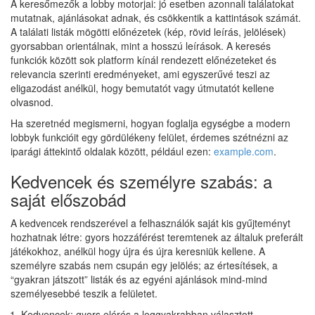
A keresőmezők a lobby motorjai: jó esetben azonnali találatokat
mutatnak, ajánlásokat adnak, és csökkentik a kattintások számát.
A találati listák mögötti előnézetek (kép, rövid leírás, jelölések)
gyorsabban orientálnak, mint a hosszú leírások. A keresés
funkciók között sok platform kínál rendezett előnézeteket és
relevancia szerinti eredményeket, ami egyszerűvé teszi az
eligazodást anélkül, hogy bemutatót vagy útmutatót kellene
olvasnod.
Ha szeretnéd megismerni, hogyan foglalja egységbe a modern
lobbyk funkcióit egy gördülékeny felület, érdemes szétnézni az
iparági áttekintő oldalak között, például ezen:
example.com
.
Kedvencek és személyre szabás: a
saját előszobád
A kedvencek rendszerével a felhasználók saját kis gyűjteményt
hozhatnak létre: gyors hozzáférést teremtenek az általuk preferált
játékokhoz, anélkül hogy újra és újra keresniük kellene. A
személyre szabás nem csupán egy jelölés; az értesítések, a
“gyakran játszott” listák és az egyéni ajánlások mind-mind
személyesebbé teszik a felületet.
Kedvencek: gyors elérés a leggyakrabban választott