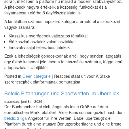
során, miközben a platform hű marad a modern szabványokhoz.
A játékosok nagyra értékelik a közösségi funkciókat és a
folyamatosan elérhető ügyfélszolgálatot is.
A kínálatban számos népszerű kategória érhető el a szórakozni
vágyók számára:
Klasszikus nyerőgépek változatos témákkal
Élő kaszinó asztalok valódi osztókkal
Innovatív saját fejlesztésű játékok
Ezek a lehetőségek gondoskodnak arról, hogy minden látogatás
egy újabb kalandot jelentsen a felhasználók számára, függetlenül
a tapasztalati szintjüktől.
Posted in
Geen categorie
|
Reacties staat uit
voor A Stake
szerencsejáték platformjának bemutatása
Betclic Erfahrungen und Sportwetten im Überblick
maandag, juni 8th, 2026
Der Buchmacher hat sich längst als feste Größe auf dem
europäischen Markt etabliert. Viele Fans suchen gezielt nach dem
betclic 2 liga
Angebot für ihre Wetten. Dabei überzeugt die
Plattform durch eine intuitive Benutzeroberfläche und eine breite