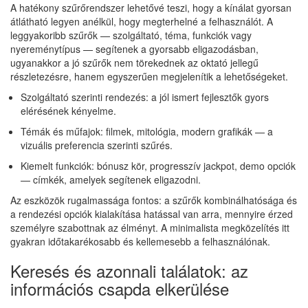
A hatékony szűrőrendszer lehetővé teszi, hogy a kínálat gyorsan
átlátható legyen anélkül, hogy megterhelné a felhasználót. A
leggyakoribb szűrők — szolgáltató, téma, funkciók vagy
nyereménytípus — segítenek a gyorsabb eligazodásban,
ugyanakkor a jó szűrők nem törekednek az oktató jellegű
részletezésre, hanem egyszerűen megjelenítik a lehetőségeket.
Szolgáltató szerinti rendezés: a jól ismert fejlesztők gyors
elérésének kényelme.
Témák és műfajok: filmek, mitológia, modern grafikák — a
vizuális preferencia szerinti szűrés.
Kiemelt funkciók: bónusz kör, progresszív jackpot, demo opciók
— címkék, amelyek segítenek eligazodni.
Az eszközök rugalmassága fontos: a szűrők kombinálhatósága és
a rendezési opciók kialakítása hatással van arra, mennyire érzed
személyre szabottnak az élményt. A minimalista megközelítés itt
gyakran időtakarékosabb és kellemesebb a felhasználónak.
Keresés és azonnali találatok: az
információs csapda elkerülése