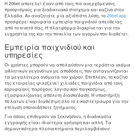
Η 20bet αποτελεί έναν από τους πιο ανερχόμενους
προορισμούς για διαδικτυακό στοίχημα και καζίνο στην
Ελλάδα. Αν αναζητάτε μια αξιόπιστη λύση, το
20bet app
προσφέρει κορυφαία εμπειρία παιχνιδιού απευθείας
από το κινητό σας. Η πλατφόρμα διακρίνεται για την
ευχρηστία της και την ποικιλία των αγορών που διαθέτει.
Εμπειρία παιχνιδιού και
υπηρεσίες
Οι χρήστες μπορούν να απολαύσουν μια τεράστια γκάμα
αθλητικών γεγονότων με αποδόσεις που ανταγωνίζονται
τα μεγαλύτερα ονόματα του χώρου. Επιπλέον, το καζίνο
της εταιρείας φιλοξενεί χιλιάδες παιχνίδια από τους
κορυφαίους παρόχους λογισμικού παγκοσμίως,
εξασφαλίζοντας
απόλυτη διασκέδαση
. Η υποστήριξη
πελατών είναι διαθέσιμη όλο το εικοσιτετράωρο για την
επίλυση οποιουδήποτε ζητήματος.
Για όσους επιθυμούν να ξεκινήσουν, η διαδικασία
εγγραφής είναι ιδιαίτερα γρήγορη και απλή. Τα
σημαντικότερα πλεονεκτήματα περιλαμβάνουν: