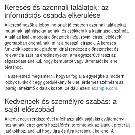
Keresés és azonnali találatok: az
információs csapda elkerülése
A keresőmezők a lobby motorjai: jó esetben azonnali találatokat
mutatnak, ajánlásokat adnak, és csökkentik a kattintások számát.
A találati listák mögötti előnézetek (kép, rövid leírás, jelölések)
gyorsabban orientálnak, mint a hosszú leírások. A keresés
funkciók között sok platform kínál rendezett előnézeteket és
relevancia szerinti eredményeket, ami egyszerűvé teszi az
eligazodást anélkül, hogy bemutatót vagy útmutatót kellene
olvasnod.
Ha szeretnéd megismerni, hogyan foglalja egységbe a modern
lobbyk funkcióit egy gördülékeny felület, érdemes szétnézni az
iparági áttekintő oldalak között, például ezen:
example.com
.
Kedvencek és személyre szabás: a
saját előszobád
A kedvencek rendszerével a felhasználók saját kis gyűjteményt
hozhatnak létre: gyors hozzáférést teremtenek az általuk preferált
játékokhoz, anélkül hogy újra és újra keresniük kellene. A