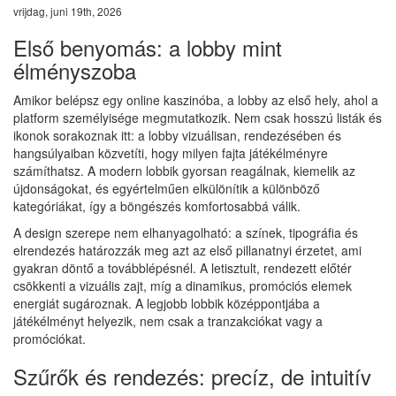
vrijdag, juni 19th, 2026
Első benyomás: a lobby mint
élményszoba
Amikor belépsz egy online kaszinóba, a lobby az első hely, ahol a
platform személyisége megmutatkozik. Nem csak hosszú listák és
ikonok sorakoznak itt: a lobby vizuálisan, rendezésében és
hangsúlyaiban közvetíti, hogy milyen fajta játékélményre
számíthatsz. A modern lobbik gyorsan reagálnak, kiemelik az
újdonságokat, és egyértelműen elkülönítik a különböző
kategóriákat, így a böngészés komfortosabbá válik.
A design szerepe nem elhanyagolható: a színek, tipográfia és
elrendezés határozzák meg azt az első pillanatnyi érzetet, ami
gyakran döntő a továbblépésnél. A letisztult, rendezett előtér
csökkenti a vizuális zajt, míg a dinamikus, promóciós elemek
energiát sugároznak. A legjobb lobbik középpontjába a
játékélményt helyezik, nem csak a tranzakciókat vagy a
promóciókat.
Szűrők és rendezés: precíz, de intuitív