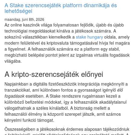
A Stake szerencsejáték platform dinamikája és
lehetőségei
maandag, juni 8th, 2026
Az online kaszinók világa folyamatosan fejlődik, újabb és újabb
technológiai megoldásokat kínálva a játékosok számára. A
sokszínű választékban kiemelkedik a
stake hungary
oldala, amely
modern felületével és kriptovaluta támogatásával hívja fel magára
a figyelmet. A felhasználók számára ez a platform egy stabil,
megbízható belépési pontot jelent az izgalmas virtuális fogadások
világába.
A kripto-szerencsejáték előnyei
Napjainkban a digitális fizetőeszközök integrációja megkönnyíti a
tranzakciókat, ami különösen fontos a gyorsaságot igénylő
élő
fogadások
esetében. A Stake rendszere rugalmasan kezeli a
különböző befizetési módokat, így a felhasználók akadálytalanul
válogathatnak a széles kínálatból. A biztonság mellett a
felhasználói élmény is központi szerepet játszik, amit számos
kényelmi funkció támogat.
Összességében a játékosoknak érdemes alaposan tájékozódniuk