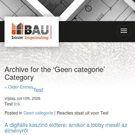
Toggl
navig
Archive for the ‘Geen categorie’
Category
« Older Entries
Test
vrijdag, juli 10th, 2026
Test
link
Posted in
Geen categorie
|
Reacties staat uit
voor Test
A digitális kaszinó előtere: amikor a lobby mesél az
élményről