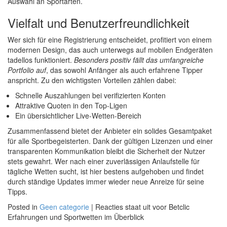
Auswahl an Sportarten.
Vielfalt und Benutzerfreundlichkeit
Wer sich für eine Registrierung entscheidet, profitiert von einem
modernen Design, das auch unterwegs auf mobilen Endgeräten
tadellos funktioniert.
Besonders positiv fällt das umfangreiche
Portfolio auf
, das sowohl Anfänger als auch erfahrene Tipper
anspricht. Zu den wichtigsten Vorteilen zählen dabei:
Schnelle Auszahlungen bei verifizierten Konten
Attraktive Quoten in den Top-Ligen
Ein übersichtlicher Live-Wetten-Bereich
Zusammenfassend bietet der Anbieter ein solides Gesamtpaket
für alle Sportbegeisterten. Dank der gültigen Lizenzen und einer
transparenten Kommunikation bleibt die Sicherheit der Nutzer
stets gewahrt. Wer nach einer zuverlässigen Anlaufstelle für
tägliche Wetten sucht, ist hier bestens aufgehoben und findet
durch ständige Updates immer wieder neue Anreize für seine
Tipps.
Posted in
Geen categorie
|
Reacties staat uit
voor Betclic
Erfahrungen und Sportwetten im Überblick