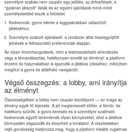
személyre szabás nem csupán egy jelölés; az értesítések, a
“gyakran játszott” listák és az egyéni ajánlások mind-mind
személyesebbé teszik a felületet.
Kedvencek: gyors elérés a leggyakrabban választott
játékokhoz.
Személyre szabott ajánlások: a rendszer által összegyűjtött
jelzések a felhasználói preferenciák alapján.
Az olyan finomhangolások, mint a testreszabható elrendezés
vagy a témaválasztás, hatékonyan emelik az élményt: a platform
érzetre és használatban is igazodik a játékos ízléséhez, miközben
megőrzi a gyors és átlátható navigációt.
Végső összegzés: a lobby, ami irányítja
az élményt
Összességében a lobby nem csupán kezdőpont — ez maga az
élmény egyik fő fejezete. A jól megtervezett előtér, a tömör, de
hatékony szűrők, a gyors keresés és a személyre szabható
kedvencek együtt teremtenek olyan környezetet, ahol a játékos
könnyedén eligazodik és élvezheti a kínálatot. A részletekben
rejlő gondosság határozza meg, hogy a platform inkább rugalmas