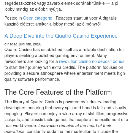
segédeszköznek vagy zavaró elemek sorának tűnik-e — a jó
lobby mindig az előbbit nyújtja.
Posted in
Geen categorie
|
Reacties staat uit
voor A digitális
kaszinó előtere: amikor a lobby mesél az élményről
A Deep Dive into the Quatro Casino Experience
dinsdag, juni 9th, 2026
Quatro Casino has established itself as a reliable destination for
players seeking a polished gaming environment. Many
newcomers are looking for a
revolution casino no deposit bonus
to start their journey with extra credits. The platform focuses on
providing a secure atmosphere where entertainment meets high-
quality software performance.
The Core Features of the Platform
The library at Quatro Casino is powered by industry-leading
developers, ensuring that every spin and hand is fair and visually
engaging. Players can enjoy a wide array of slot titles, progressive
jackpots, and classic table games that capture the excitement of a
real-world venue.
Innovation remains at the heart of their
operations
, constantly updating their collection to include the