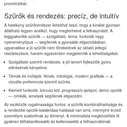
promóciókat.
Szűrők és rendezés: precíz, de intuitív
A hatékony szűrőrendszer lehetővé teszi, hogy a kínálat gyorsan
átlátható legyen anélkül, hogy megterhelné a felhasználót. A
leggyakoribb szűrők — szolgáltató, téma, funkciók vagy
nyereménytípus — segítenek a gyorsabb eligazodásban,
ugyanakkor a jó szűrők nem törekednek az oktató jellegű
részletezésre, hanem egyszerűen megjelenítik a lehetőségeket.
Szolgáltató szerinti rendezés: a jól ismert fejlesztők gyors
elérésének kényelme.
Témák és műfajok: filmek, mitológia, modern grafikák — a
vizuális preferencia szerinti szűrés.
Kiemelt funkciók: bónusz kör, progresszív jackpot, demo opciók
— címkék, amelyek segítenek eligazodni.
Az eszközök rugalmassága fontos: a szűrők kombinálhatósága és
a rendezési opciók kialakítása hatással van arra, mennyire érzed
személyre szabottnak az élményt. A minimalista megközelítés itt
gyakran időtakarékosabb és kellemesebb a felhasználónak.