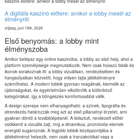
kaszinó előtere: amikor a lobby mesél az élményről
A digitális kaszinó előtere: amikor a lobby mesél az
élményről
vrijdag, juni 19th, 2026
Első benyomás: a lobby mint
élményszoba
Amikor belépsz egy online kaszinóba, a lobby az első hely, ahol a
platform személyisége megmutatkozik. Nem csak hosszú listák és
ikonok sorakoznak itt: a lobby vizuálisan, rendezésében és
hangsúlyaiban közvetíti, hogy milyen fajta játékélményre
számíthatsz. A modern lobbik gyorsan reagálnak, kiemelik az
újdonságokat, és egyértelműen elkülönítik a különböző
kategóriákat, így a böngészés komfortosabbá válik.
A design szerepe nem elhanyagolható: a színek, tipográfia és
elrendezés határozzák meg azt az első pillanatnyi érzetet, ami
gyakran döntő a továbblépésnél. A letisztult, rendezett előtér
csökkenti a vizuális zajt, míg a dinamikus, promóciós elemek
energiát sugároznak. A legjobb lobbik középpontjába a
játékélményt helyezik, nem csak a tranzakciókat vagy a