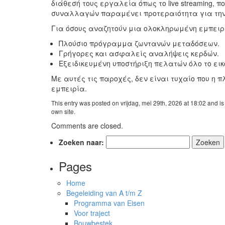
διάθεσή τους εργαλεία όπως το live streaming, π
συναλλαγών παραμένει προτεραιότητα για την ε
Για όσους αναζητούν μια ολοκληρωμένη εμπειρί
Πλούσιο πρόγραμμα ζωντανών μεταδόσεων.
Γρήγορες και ασφαλείς αναλήψεις κερδών.
Εξειδικευμένη υποστήριξη πελατών όλο το ει
Με αυτές τις παροχές, δεν είναι τυχαίο που η
εμπειρία.
This entry was posted on vrijdag, mei 29th, 2026 at 18:02 and is
own site.
Comments are closed.
Zoeken naar:
Pages
Home
Begeleiding van A t/m Z
Programma van Eisen
Voor traject
Bouwbestek