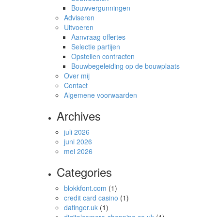
Bouwvergunningen
Adviseren
Uitvoeren
Aanvraag offertes
Selectie partijen
Opstellen contracten
Bouwbegeleiding op de bouwplaats
Over mij
Contact
Algemene voorwaarden
Archives
juli 2026
juni 2026
mei 2026
Categories
blokkfont.com
(1)
credit card casino
(1)
datinger.uk
(1)