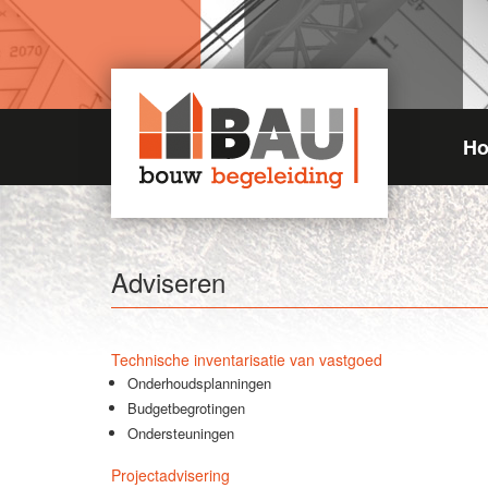
H
Adviseren
Technische inventarisatie van vastgoed
Onderhoudsplanningen
Budgetbegrotingen
Ondersteuningen
Projectadvisering