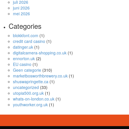
juli 2026
juni 2026
mei 2026
Categories
blokkfont.com
(1)
credit card casino
(1)
datinger.uk
(1)
digitalcamera-shopping.co.uk
(1)
ennorton.uk
(2)
EU casino
(1)
Geen categorie
(310)
marketbosworthbrewery.co.uk
(1)
shuswapringette.ca
(1)
uncategorized
(33)
utopia500.org.uk
(1)
whats-on-london.co.uk
(1)
youthworker.org.uk
(1)