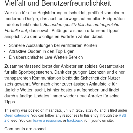
Vielfalt und Benutzerfreundlichkeit
Wer sich für eine Registrierung entscheidet, profitiert von einem
modernen Design, das auch unterwegs auf mobilen Endgeräten
tadellos funktioniert.
Besonders positiv fällt das umfangreiche
Portfolio auf
, das sowohl Anfänger als auch erfahrene Tipper
anspricht. Zu den wichtigsten Vorteilen zählen dabei:
Schnelle Auszahlungen bei verifizierten Konten
Attraktive Quoten in den Top-Ligen
Ein übersichtlicher Live-Wetten-Bereich
Zusammenfassend bietet der Anbieter ein solides Gesamtpaket
für alle Sportbegeisterten. Dank der gültigen Lizenzen und einer
transparenten Kommunikation bleibt die Sicherheit der Nutzer
stets gewahrt. Wer nach einer zuverlässigen Anlaufstelle für
tägliche Wetten sucht, ist hier bestens aufgehoben und findet
durch ständige Updates immer wieder neue Anreize für seine
Tipps.
This entry was posted on maandag, juni 8th, 2026 at 23:40 and is filed under
Geen categorie
. You can follow any responses to this entry through the
RSS
2.0
feed. You can
leave a response
, or
trackback
from your own site.
Comments are closed.