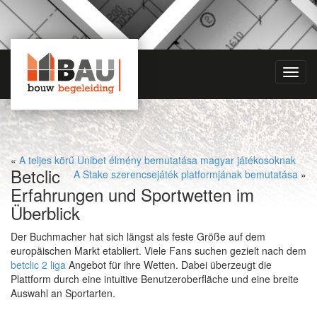
Toggl
navig
«
A teljes körű Unibet élmény bemutatása magyar játékosoknak
Betclic
A Stake szerencsejáték platformjának bemutatása
»
Erfahrungen und Sportwetten im
Überblick
Der Buchmacher hat sich längst als feste Größe auf dem
europäischen Markt etabliert. Viele Fans suchen gezielt nach dem
betclic 2 liga
Angebot für ihre Wetten. Dabei überzeugt die
Plattform durch eine intuitive Benutzeroberfläche und eine breite
Auswahl an Sportarten.