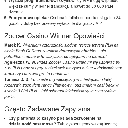
Wyższe progi transferów:
Użytkownicy VIP mogą wypłacać
większe sumy w jednej transakcji, a nawet do 50 000 PLN
dziennie
Priorytetowa opieka:
Osobna infolinia supportu osiągalna 24
godziny dobę bez przerwy wyłącznie dla graczy VIP
Zoccer Casino Winner Opowieści
Marek K.
Wygrałem czterdzieści siedem tysięcy trzysta PLN na
slocie Book Of Dead w trakcie darmowych obrotów – nie
potrafiłem zaufać w to wszystko, co oglądam na ekranie!
Agnieszka W. W.
Przez Zoccer Casino udało mi się uzbierać 89
500 PLN podczas gry w blackjack na żywo online – doświadczeni
krupierzy i uczciwa gra to podstawa.
Tomasz D. D.
Po czasie trzymiesięcznym miesiącach stałej
rozgrywki zdobyłem rangę Platynowy i otrzymałem cashback w
kwocie 3 200 PLN – taki schemat lojalnościowy to rzeczywista
perła.
Często Zadawane Zapytania
Czy platforma to kasyno posiada zezwolenie na
działalność hazardową?
Tak, dysponujemy ważną licencję