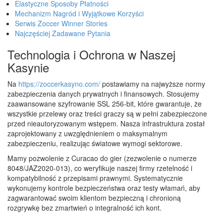
Elastyczne Sposoby Płatności
Mechanizm Nagród i Wyjątkowe Korzyści
Serwis Zoccer Winner Stories
Najczęściej Zadawane Pytania
Technologia i Ochrona w Naszej
Kasynie
Na
https://zoccerkasyno.com/
postawiamy na najwyższe normy
zabezpieczenia danych prywatnych i finansowych. Stosujemy
zaawansowane szyfrowanie SSL 256-bit, które gwarantuje, że
wszystkie przelewy oraz treści graczy są w pełni zabezpieczone
przed nieautoryzowanym wstępem. Nasza infrastruktura został
zaprojektowany z uwzględnieniem o maksymalnym
zabezpieczeniu, realizując światowe wymogi sektorowe.
Mamy pozwolenie z Curacao do gier (zezwolenie o numerze
8048/JAZ2020-013), co weryfikuje naszej firmy rzetelność i
kompatybilność z przepisami prawnymi. Systematycznie
wykonujemy kontrole bezpieczeństwa oraz testy włamań, aby
zagwarantować swoim klientom bezpieczną i chronioną
rozgrywkę bez zmartwień o integralność ich kont.