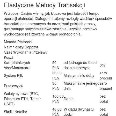
Elastyczne Metody Transakcji
W Zoccer Casino wiemy, jak kluczowa jest łatwość i tempo
operacji płatności. Dlatego oferujemy rozległy wachlarz sposobów
transakcji dostosowanych do oczekiwań polskich graczy,
gwarantując natychmiastowe zasilenia i szybkie przelewy
wychodzące realizowane w ciągu jednego dnia.
Metoda Płatności
Najmniejszy Depozyt
Czas Wykonania Przelewu
Koszt
Kart płatniczych
50
od jednego do trzech
0%
Visa/Mastercard
PLN
dni biznesowych
30,00
zero
System Blik
Maksymalnie doby
PLN
procent
30
Maksymalnie jednego
zero
Przelewy24
PLN
dnia
procent
Waluty cyfrowe (BTC,
100,00
bez
Ethereum ETH, Tether
Do 2h
PLN
opłat
USDT)
40,00
W ciągu dwunastu
bez
Skrill i Neteller
PLN
godzin
opłat