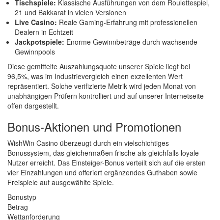
Tischspiele:
Klassische Ausführungen von dem Roulettespiel,
21 und Bakkarat in vielen Versionen
Live Casino:
Reale Gaming-Erfahrung mit professionellen
Dealern in Echtzeit
Jackpotspiele:
Enorme Gewinnbeträge durch wachsende
Gewinnpools
Diese gemittelte Auszahlungsquote unserer Spiele liegt bei
96,5%, was im Industrievergleich einen exzellenten Wert
repräsentiert. Solche verifizierte Metrik wird jeden Monat von
unabhängigen Prüfern kontrolliert und auf unserer Internetseite
offen dargestellt.
Bonus-Aktionen und Promotionen
WishWin Casino überzeugt durch ein vielschichtiges
Bonussystem, das gleichermaßen frische als gleichfalls loyale
Nutzer erreicht. Das Einsteiger-Bonus verteilt sich auf die ersten
vier Einzahlungen und offeriert ergänzendes Guthaben sowie
Freispiele auf ausgewählte Spiele.
Bonustyp
Betrag
Wettanforderung