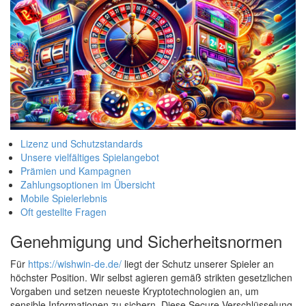
Lizenz und Schutzstandards
Unsere vielfältiges Spielangebot
Prämien und Kampagnen
Zahlungsoptionen im Übersicht
Mobile Spielerlebnis
Oft gestellte Fragen
Genehmigung und Sicherheitsnormen
Für
https://wishwin-de.de/
liegt der Schutz unserer Spieler an
höchster Position. Wir selbst agieren gemäß strikten gesetzlichen
Vorgaben und setzen neueste Kryptotechnologien an, um
sensible Informationen zu sichern. Diese Secure-Verschlüsselung