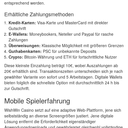
entsprechend werden.
Erhältliche Zahlungsmethoden
Kredit-Karten:
Visa-Karte und MasterCard mit direkter
Gutschrift
E-Wallets:
Moneybookers, Neteller und Paypal für rasche
Zahlungen
Überweisungen:
Klassische Möglichkeit mit größeren Grenzen
Guthabenkarten:
PSC für unbekannte Deposits
Crypto:
Bitcoin-Währung und ETH für fortschrittliche Nutzer
Diese kleinste Einzahlung beträgt 10€, wobei Auszahlungen ab
20€ erhältlich sind. Transaktionszeiten unterscheiden sich je nach
gewählter Variante von sofort und 5 Arbeitstagen. Digitale Wallets
bieten folglich die schnellste Option mit durchschnittlich 24 h bis
zur Gutschrift.
Mobile Spielerfahrung
WishWin Casino setzt auf eine adaptive Web-Plattform, jene sich
selbstständig an diverse Screengrößen justiert. Jene digitale
Lösung entfernt die Erforderlichkeit eigenständiger
Anwendungsdownloads und gewährleistet gleichwohl vollständige