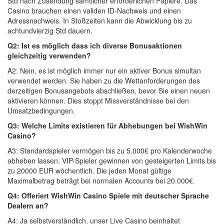
Std nach Zusendung sämtlicher erforderlichen Papiere. Das
Casino brauchen einen validen ID-Nachweis und einen
Adressnachweis. In Stoßzeiten kann die Abwicklung bis zu
achtundvierzig Std dauern.
Q2: Ist es möglich dass ich diverse Bonusaktionen
gleichzeitig verwenden?
A2: Nein, es ist möglich immer nur ein aktiver Bonus simultan
verwendet werden. Sie haben zu die Wettanforderungen des
derzeitigen Bonusangebots abschließen, bevor Sie einen neuen
aktivieren können. Dies stoppt Missverständnisse bei den
Umsatzbedingungen.
Q3: Welche Limits existieren für Abhebungen bei WishWin
Casino?
A3: Standardspieler vermögen bis zu 5.000€ pro Kalenderwoche
abheben lassen. VIP-Spieler gewinnen von gesteigerten Limits bis
zu 20000 EUR wöchentlich. Die jeden Monat gültige
Maximalbetrag beträgt bei normalen Accounts bei 20.000€.
Q4: Offeriert WishWin Casino Spiele mit deutscher Sprache
Dealern an?
A4: Ja selbstverständlich, unser Live Casino beinhaltet