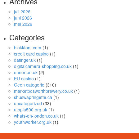
Archives
juli 2026
juni 2026
mei 2026
Categories
blokkfont.com
(1)
credit card casino
(1)
datinger.uk
(1)
digitalcamera-shopping.co.uk
(1)
ennorton.uk
(2)
EU casino
(1)
Geen categorie
(310)
marketbosworthbrewery.co.uk
(1)
shuswapringette.ca
(1)
uncategorized
(33)
utopia500.org.uk
(1)
whats-on-london.co.uk
(1)
youthworker.org.uk
(1)