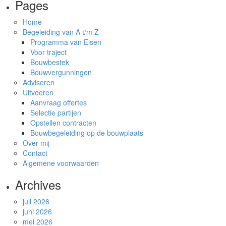
Pages
Home
Begeleiding van A t/m Z
Programma van Eisen
Voor traject
Bouwbestek
Bouwvergunningen
Adviseren
Uitvoeren
Aanvraag offertes
Selectie partijen
Opstellen contracten
Bouwbegeleiding op de bouwplaats
Over mij
Contact
Algemene voorwaarden
Archives
juli 2026
juni 2026
mei 2026