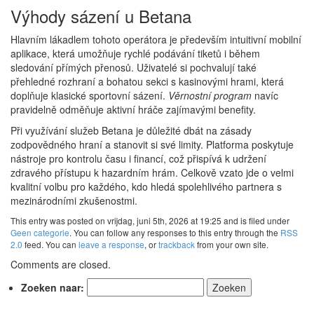
Výhody sázení u Betana
Hlavním lákadlem tohoto operátora je především intuitivní mobilní
aplikace, která umožňuje rychlé podávání tiketů i během
sledování přímých přenosů. Uživatelé si pochvalují také
přehledné rozhraní a bohatou sekci s kasinovými hrami, která
doplňuje klasické sportovní sázení.
Věrnostní program
navíc
pravidelně odměňuje aktivní hráče zajímavými benefity.
Při využívání služeb Betana je důležité dbát na zásady
zodpovědného hraní a stanovit si své limity. Platforma poskytuje
nástroje pro kontrolu času i financí, což přispívá k udržení
zdravého přístupu k hazardním hrám. Celkově vzato jde o velmi
kvalitní volbu pro každého, kdo hledá spolehlivého partnera s
mezinárodními zkušenostmi.
This entry was posted on vrijdag, juni 5th, 2026 at 19:25 and is filed under
Geen categorie
. You can follow any responses to this entry through the
RSS
2.0
feed. You can
leave a response
, or
trackback
from your own site.
Comments are closed.
Zoeken naar: