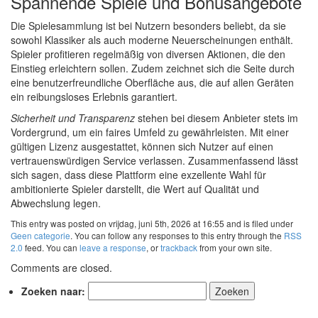
Spannende Spiele und Bonusangebote
Die Spielesammlung ist bei Nutzern besonders beliebt, da sie
sowohl Klassiker als auch moderne Neuerscheinungen enthält.
Spieler profitieren regelmäßig von diversen Aktionen, die den
Einstieg erleichtern sollen. Zudem zeichnet sich die Seite durch
eine benutzerfreundliche Oberfläche aus, die auf allen Geräten
ein reibungsloses Erlebnis garantiert.
Sicherheit und Transparenz
stehen bei diesem Anbieter stets im
Vordergrund, um ein faires Umfeld zu gewährleisten. Mit einer
gültigen Lizenz ausgestattet, können sich Nutzer auf einen
vertrauenswürdigen Service verlassen. Zusammenfassend lässt
sich sagen, dass diese Plattform eine exzellente Wahl für
ambitionierte Spieler darstellt, die Wert auf Qualität und
Abwechslung legen.
This entry was posted on vrijdag, juni 5th, 2026 at 16:55 and is filed under
Geen categorie
. You can follow any responses to this entry through the
RSS
2.0
feed. You can
leave a response
, or
trackback
from your own site.
Comments are closed.
Zoeken naar: