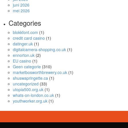
juni 2026
mei 2026
Categories
blokkfont.com
(1)
credit card casino
(1)
datinger.uk
(1)
digitalcamera-shopping.co.uk
(1)
ennorton.uk
(2)
EU casino
(1)
Geen categorie
(310)
marketbosworthbrewery.co.uk
(1)
shuswapringette.ca
(1)
uncategorized
(33)
utopia500.org.uk
(1)
whats-on-london.co.uk
(1)
youthworker.org.uk
(1)