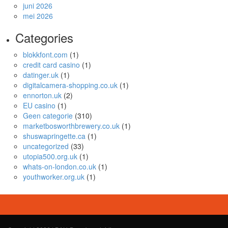
juni 2026
mei 2026
Categories
blokkfont.com
(1)
credit card casino
(1)
datinger.uk
(1)
digitalcamera-shopping.co.uk
(1)
ennorton.uk
(2)
EU casino
(1)
Geen categorie
(310)
marketbosworthbrewery.co.uk
(1)
shuswapringette.ca
(1)
uncategorized
(33)
utopia500.org.uk
(1)
whats-on-london.co.uk
(1)
youthworker.org.uk
(1)