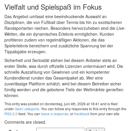
Vielfalt und Spielspaß im Fokus
Das Angebot umfasst eine beeindruckende Auswahl an
Disziplinen, die von Fußball über Tennis bis hin zu exotischeren
Randsportarten reichen. Besonders hervorzuheben sind die
Live-
Wetten
, die ein dynamisches Erlebnis ermöglichen. Kunden
profitieren zudem von regelmäßigen Aktionen, die das
Spielerlebnis bereichern und zusätzliche Spannung bei der
Tippabgabe erzeugen.
Sicherheit und Seriosität stehen bei diesem Anbieter stets an
erster Stelle, was durch offizielle Lizenzen untermauert wird. Die
schnelle Auszahlung von Gewinnen und ein kompetenter
Kundendienst runden das Gesamtpaket ab. Wer eine
zuverlässige Plattform schätzt, wird bei diesem Betreiber sicher
fündig werden und die gebotene Tiefe der Wettmärkte genießen
können.
This entry was posted on donderdag, juni 4th, 2026 at 18:41 and is filed
under
Geen categorie
. You can follow any responses to this entry through the
RSS 2.0
feed. You can
leave a response
, or
trackback
from your own site.
Comments are closed.