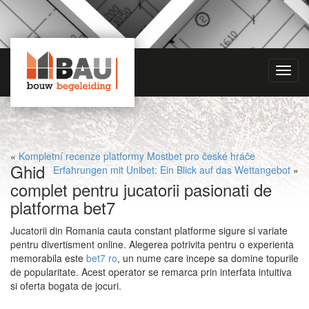
Toggl
navig
«
Kompletní recenze platformy Mostbet pro české hráče
Ghid
Erfahrungen mit Unibet: Ein Blick auf das Wettangebot
»
complet pentru jucatorii pasionati de
platforma bet7
Jucatorii din Romania cauta constant platforme sigure si variate
pentru divertisment online. Alegerea potrivita pentru o experienta
memorabila este
bet7 ro
, un nume care incepe sa domine topurile
de popularitate. Acest operator se remarca prin interfata intuitiva
si oferta bogata de jocuri.