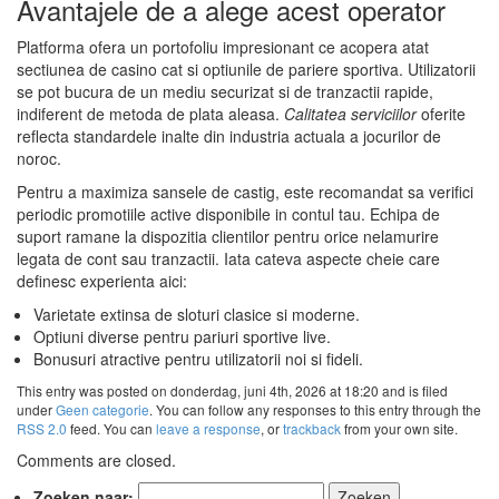
Avantajele de a alege acest operator
Platforma ofera un portofoliu impresionant ce acopera atat
sectiunea de casino cat si optiunile de pariere sportiva. Utilizatorii
se pot bucura de un mediu securizat si de tranzactii rapide,
indiferent de metoda de plata aleasa.
Calitatea serviciilor
oferite
reflecta standardele inalte din industria actuala a jocurilor de
noroc.
Pentru a maximiza sansele de castig, este recomandat sa verifici
periodic promotiile active disponibile in contul tau. Echipa de
suport ramane la dispozitia clientilor pentru orice nelamurire
legata de cont sau tranzactii. Iata cateva aspecte cheie care
definesc experienta aici:
Varietate extinsa de sloturi clasice si moderne.
Optiuni diverse pentru pariuri sportive live.
Bonusuri atractive pentru utilizatorii noi si fideli.
This entry was posted on donderdag, juni 4th, 2026 at 18:20 and is filed
under
Geen categorie
. You can follow any responses to this entry through the
RSS 2.0
feed. You can
leave a response
, or
trackback
from your own site.
Comments are closed.
Zoeken naar: