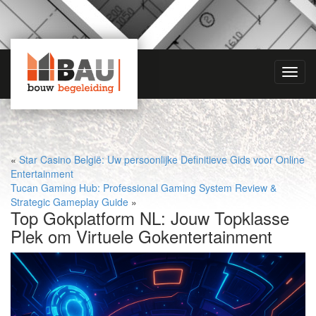
Toggl
navig
«
Star Casino België: Uw persoonlijke Definitieve Gids voor Online
Entertainment
Tucan Gaming Hub: Professional Gaming System Review &
Strategic Gameplay Guide
»
Top Gokplatform NL: Jouw Topklasse
Plek om Virtuele Gokentertainment