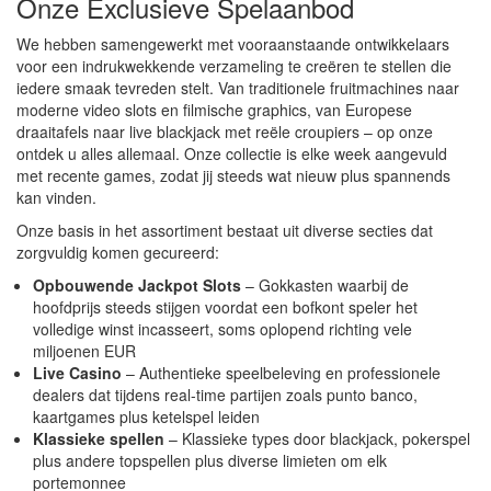
Onze Exclusieve Spelaanbod
We hebben samengewerkt met vooraanstaande ontwikkelaars
voor een indrukwekkende verzameling te creëren te stellen die
iedere smaak tevreden stelt. Van traditionele fruitmachines naar
moderne video slots en filmische graphics, van Europese
draaitafels naar live blackjack met reële croupiers – op onze
ontdek u alles allemaal. Onze collectie is elke week aangevuld
met recente games, zodat jij steeds wat nieuw plus spannends
kan vinden.
Onze basis in het assortiment bestaat uit diverse secties dat
zorgvuldig komen gecureerd:
Opbouwende Jackpot Slots
– Gokkasten waarbij de
hoofdprijs steeds stijgen voordat een bofkont speler het
volledige winst incasseert, soms oplopend richting vele
miljoenen EUR
Live Casino
– Authentieke speelbeleving en professionele
dealers dat tijdens real-time partijen zoals punto banco,
kaartgames plus ketelspel leiden
Klassieke spellen
– Klassieke types door blackjack, pokerspel
plus andere topspellen plus diverse limieten om elk
portemonnee