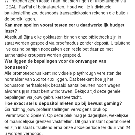
Wij rekenen géén kosten aan met stortingen of uitbetalingen via
iDEAL, PayPal of betaalkaarten. Houd wel: je individuele
bankinstelling zou desnoods transactiekosten rekenen die buiten
de bereik liggen.
Kan men spellen vooraf testen eer u daadwerkelijk budget
inzet?
Absoluut! Bijna elke gokkasten binnen onze bibliotheek zijn in
staat worden gespeeld via proefmodus zonder deposit. Uitsluitend
live casino partijen noodzaken een reële bet daar ze met
authentieke croupiers worden gespeeld.
Wat liggen de bepalingen voor de ontvangen van
bonussen?
Alle promotiebonus kent individuele playthrough vereisten die
normaliter van 25x tot 40x liggen. Dat betekent hoe jij het
bonussom herhaaldelijk bepaald aantal beurten hoort wagen
alvorens jij in staat bent withdrawen. Bekijk altijd deze gehele
bepalingen via jouw gebruikersoverzicht.
Hoe exact stel u depositolimieten op bij bewust gaming?
Ga richting jouw profielinstellingen vervolgens druk op
‘Verantwoord Spelen’. Op deze plek mag je dagelijkse, wekelijkse
of maandelijkse grenzen vaststellen. Dit gaan instant operationeel
en zijn in staat uitsluitend erna onze afkoelperiode ter duur van 24
u worden verhoogd.