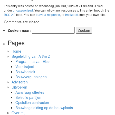
This entry was posted on woensdag, juni 3rd, 2026 at 21:39 and is filed
under
uncategorized
. You can follow any responses to this entry through the
RSS 2.0
feed. You can
leave a response
, or
trackback
from your own site.
Comments are closed.
Zoeken naar:
Pages
Home
Begeleiding van A t/m Z
Programma van Eisen
Voor traject
Bouwbestek
Bouwvergunningen
Adviseren
Uitvoeren
Aanvraag offertes
Selectie partijen
Opstellen contracten
Bouwbegeleiding op de bouwplaats
Over mij