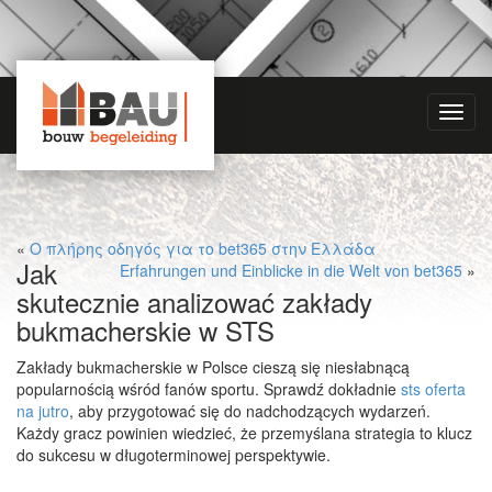
Toggl
navig
«
Ο πλήρης οδηγός για το bet365 στην Ελλάδα
Jak
Erfahrungen und Einblicke in die Welt von bet365
»
skutecznie analizować zakłady
bukmacherskie w STS
Zakłady bukmacherskie w Polsce cieszą się niesłabnącą
popularnością wśród fanów sportu. Sprawdź dokładnie
sts oferta
na jutro
, aby przygotować się do nadchodzących wydarzeń.
Każdy gracz powinien wiedzieć, że przemyślana strategia to klucz
do sukcesu w długoterminowej perspektywie.