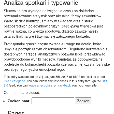
Analiza spotkań i typowanie
Skuteczna gra wymaga poświęcenia czasu na dokładne
przeanalizowanie statystyk oraz aktualnej formy zawodników.
Warto śledzić kontuzje, zmiany w składach oraz historię
bezpośrednich pojedynków drużyn.
Dyscyplina finansowa
jest
równie ważna, co wiedza sportowa, dlatego zawsze należy
ustalać limit na grę i trzymać się założonego budżetu.
Profesjonalni gracze często zwracają uwagę na detale, które
umykają początkującym obserwatorom. Regularne korzystanie z
dostępnych narzędzi analitycznych pozwala lepiej przewidywać
prawdopodobne wyniki meczów. Pamiętaj, że odpowiedzialne
podejście do bukmacherki pozwala czerpać z niej czystą rozrywkę
bez zbędnego ryzyka emocjonalnego.
This entry was posted on vrijdag, juni 5th, 2026 at 15:28 and is filed under
Geen categorie
. You can follow any responses to this entry through the
RSS
2.0
feed. You can
leave a response
, or
trackback
from your own site.
Comments are closed.
Zoeken naar:
Pages