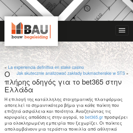
Toggl
navig
«
La experiencia definitiva en stake casino
Ο
Jak skutecznie analizować zakłady bukmacherskie w STS
»
πλήρης οδηγός για το bet365 στην
Ελλάδα
Η επιλογή της κατάλληλης στοιχηματικής πλατφόρμας
αποτελεί το σημαντικότερο βήμα για κάθε παίκτη που
επιζητά ασφάλεια και ποιότητα. Αναζητώντας τις
κορυφαίες αποδόσεις στην αγορά, το
bet365.gr
προσφέρει
μια ολοκληρωμένη εμπειρία που ξεχωρίζει. Οι παίκτες
απολαμβάνουν μια τεράστια ποικιλία από αθλητικά