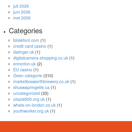
juli 2026
juni 2026
mei 2026
Categories
blokkfont.com
(1)
credit card casino
(1)
datinger.uk
(1)
digitalcamera-shopping.co.uk
(1)
ennorton.uk
(2)
EU casino
(1)
Geen categorie
(310)
marketbosworthbrewery.co.uk
(1)
shuswapringette.ca
(1)
uncategorized
(33)
utopia500.org.uk
(1)
whats-on-london.co.uk
(1)
youthworker.org.uk
(1)