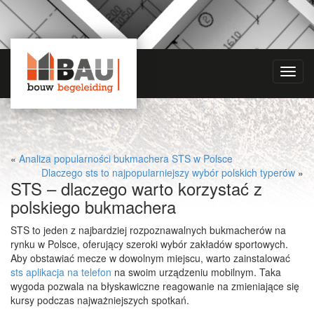
Toggl
navig
«
Analiza popularności bukmachera STS w Polsce
Dlaczego sts to najpopularniejszy wybór polskich typerów
»
STS – dlaczego warto korzystać z
polskiego bukmachera
STS to jeden z najbardziej rozpoznawalnych bukmacherów na
rynku w Polsce, oferujący szeroki wybór zakładów sportowych.
Aby obstawiać mecze w dowolnym miejscu, warto zainstalować
sts aplikacja na telefon
na swoim urządzeniu mobilnym. Taka
wygoda pozwala na błyskawiczne reagowanie na zmieniające się
kursy podczas najważniejszych spotkań.