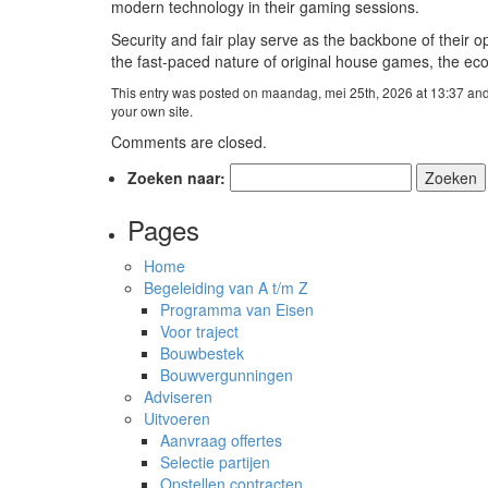
modern technology in their gaming sessions.
Security and fair play serve as the backbone of their o
the fast-paced nature of original house games, the e
This entry was posted on maandag, mei 25th, 2026 at 13:37 and 
your own site.
Comments are closed.
Zoeken naar:
Pages
Home
Begeleiding van A t/m Z
Programma van Eisen
Voor traject
Bouwbestek
Bouwvergunningen
Adviseren
Uitvoeren
Aanvraag offertes
Selectie partijen
Opstellen contracten