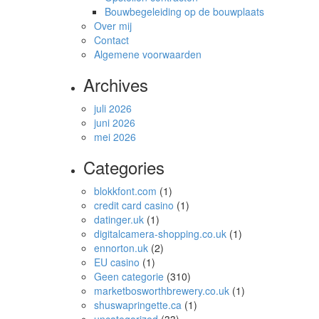
Bouwbegeleiding op de bouwplaats
Over mij
Contact
Algemene voorwaarden
Archives
juli 2026
juni 2026
mei 2026
Categories
blokkfont.com
(1)
credit card casino
(1)
datinger.uk
(1)
digitalcamera-shopping.co.uk
(1)
ennorton.uk
(2)
EU casino
(1)
Geen categorie
(310)
marketbosworthbrewery.co.uk
(1)
shuswapringette.ca
(1)