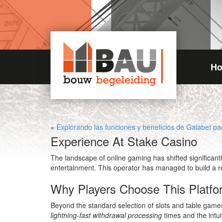
H
«
Explorando las funciones y beneficios de Galabet pa
Experience At Stake Casino
The landscape of online gaming has shifted significantl
entertainment. This operator has managed to build a re
Why Players Choose This Platfo
Beyond the standard selection of slots and table games
lightning-fast withdrawal processing
times and the intui