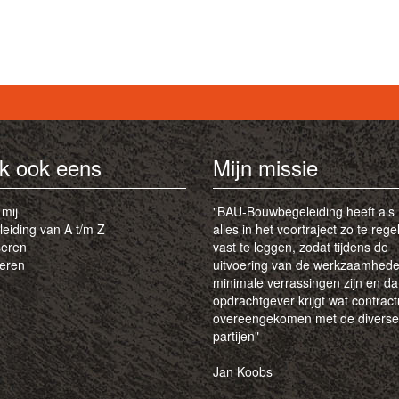
jk ook eens
Mijn missie
mij
"BAU-Bouwbegeleiding heeft als 
eiding van A t/m Z
alles in het voortraject zo te reg
seren
vast te leggen, zodat tijdens de
oeren
uitvoering van de werkzaamhede
minimale verrassingen zijn en da
opdrachtgever krijgt wat contract
overeengekomen met de diverse
partijen"
Jan Koobs