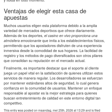
y fluida en todo momento.
Ventajas de elegir esta casa de
apuestas
Muchos usuarios eligen esta plataforma debido a la amplia
variedad de mercados deportivos que ofrece diariamente.
Además de los deportes,
el casino en vivo proporciona una
atmósfera emocionante
que imita a los establecimientos físicos,
permitiendo que los apostadores disfruten de una experiencia
inmersiva desde la comodidad de sus hogares. La facilidad de
registro y los métodos de pago diversificados son otros pilares
que consolidan su reputación en el mercado actual.
Finalmente, es importante destacar que el soporte al cliente
juega un papel vital en la satisfacción de quienes utilizan estos
servicios de manera regular. Los desarrolladores se esfuerzan
por mantener estándares altos de seguridad, lo cual genera
confianza en la comunidad de usuarios. Mantener un enfoque
responsable al apostar es la mejor estrategia para quienes
buscan entretenimiento de calidad en este entorno digital tan
competitivo.
This entry was posted on maandag, mei 25th, 2026 at 13:29 and is filed