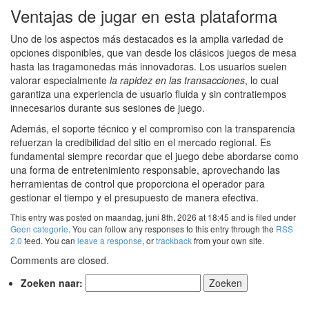
Ventajas de jugar en esta plataforma
Uno de los aspectos más destacados es la amplia variedad de
opciones disponibles, que van desde los clásicos juegos de mesa
hasta las tragamonedas más innovadoras. Los usuarios suelen
valorar especialmente
la rapidez en las transacciones
, lo cual
garantiza una experiencia de usuario fluida y sin contratiempos
innecesarios durante sus sesiones de juego.
Además, el soporte técnico y el compromiso con la transparencia
refuerzan la credibilidad del sitio en el mercado regional. Es
fundamental siempre recordar que el juego debe abordarse como
una forma de entretenimiento responsable, aprovechando las
herramientas de control que proporciona el operador para
gestionar el tiempo y el presupuesto de manera efectiva.
This entry was posted on maandag, juni 8th, 2026 at 18:45 and is filed under
Geen categorie
. You can follow any responses to this entry through the
RSS
2.0
feed. You can
leave a response
, or
trackback
from your own site.
Comments are closed.
Zoeken naar: