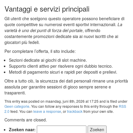
Vantaggi e servizi principali
Gli utenti che scelgono questo operatore possono beneficiare di
quote competitive su numerosi eventi sportivi internazionali.
La
varietà è uno dei punti di forza del portale
, offrendo
costantemente promozioni dedicate sia ai nuovi iscritti che ai
giocatori più fedeli.
Per completare l’offerta, il sito include:
Sezioni dedicate ai giochi di slot machine.
Supporto clienti attivo per risolvere ogni dubbio tecnico.
Metodi di pagamento sicuri e rapidi per depositi e prelievi.
Oltre a tutto ciò, la sicurezza dei dati personali rimane una priorità
assoluta per garantire sessioni di gioco sempre serene e
trasparenti.
This entry was posted on maandag, juni 8th, 2026 at 17:25 and is filed under
Geen categorie
. You can follow any responses to this entry through the
RSS
2.0
feed. You can
leave a response
, or
trackback
from your own site.
Comments are closed.
Zoeken naar: