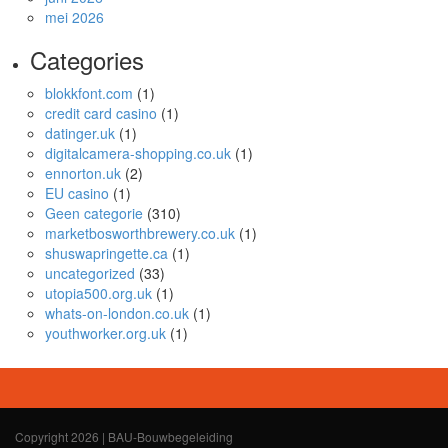
mei 2026
Categories
blokkfont.com
(1)
credit card casino
(1)
datinger.uk
(1)
digitalcamera-shopping.co.uk
(1)
ennorton.uk
(2)
EU casino
(1)
Geen categorie
(310)
marketbosworthbrewery.co.uk
(1)
shuswapringette.ca
(1)
uncategorized
(33)
utopia500.org.uk
(1)
whats-on-london.co.uk
(1)
youthworker.org.uk
(1)
Copyright 2026 | BAU-Bouwbegeleiding