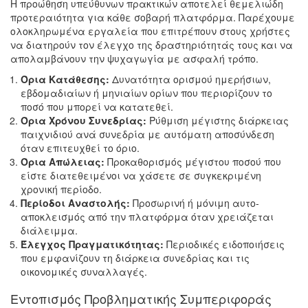
Η προώθηση υπεύθυνων πρακτικών αποτελεί θεμελιώδη
προτεραιότητα για κάθε σοβαρή πλατφόρμα. Παρέχουμε
ολοκληρωμένα εργαλεία που επιτρέπουν στους χρήστες
να διατηρούν τον έλεγχο της δραστηριότητάς τους και να
απολαμβάνουν την ψυχαγωγία με ασφαλή τρόπο.
Όρια Κατάθεσης:
Δυνατότητα ορισμού ημερήσιων,
εβδομαδιαίων ή μηνιαίων ορίων που περιορίζουν το
ποσό που μπορεί να κατατεθεί.
Όρια Χρόνου Συνεδρίας:
Ρύθμιση μέγιστης διάρκειας
παιχνιδιού ανά συνεδρία με αυτόματη αποσύνδεση
όταν επιτευχθεί το όριο.
Όρια Απώλειας:
Προκαθορισμός μέγιστου ποσού που
είστε διατεθειμένοι να χάσετε σε συγκεκριμένη
χρονική περίοδο.
Περίοδοι Αναστολής:
Προσωρινή ή μόνιμη αυτο-
αποκλεισμός από την πλατφόρμα όταν χρειάζεται
διάλειμμα.
Έλεγχος Πραγματικότητας:
Περιοδικές ειδοποιήσεις
που εμφανίζουν τη διάρκεια συνεδρίας και τις
οικονομικές συναλλαγές.
Εντοπισμός Προβληματικής Συμπεριφοράς