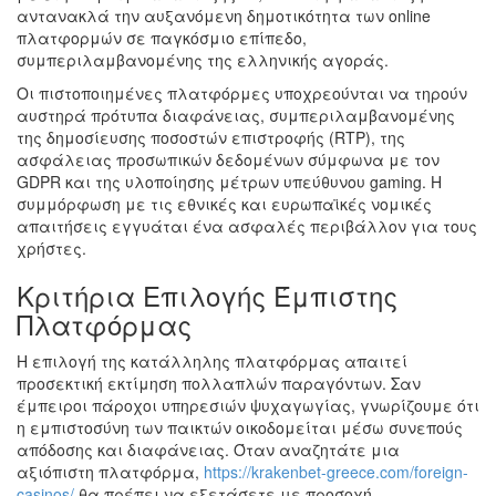
αντανακλά την αυξανόμενη δημοτικότητα των online
πλατφορμών σε παγκόσμιο επίπεδο,
συμπεριλαμβανομένης της ελληνικής αγοράς.
Οι πιστοποιημένες πλατφόρμες υποχρεούνται να τηρούν
αυστηρά πρότυπα διαφάνειας, συμπεριλαμβανομένης
της δημοσίευσης ποσοστών επιστροφής (RTP), της
ασφάλειας προσωπικών δεδομένων σύμφωνα με τον
GDPR και της υλοποίησης μέτρων υπεύθυνου gaming. Η
συμμόρφωση με τις εθνικές και ευρωπαϊκές νομικές
απαιτήσεις εγγυάται ένα ασφαλές περιβάλλον για τους
χρήστες.
Κριτήρια Επιλογής Έμπιστης
Πλατφόρμας
Η επιλογή της κατάλληλης πλατφόρμας απαιτεί
προσεκτική εκτίμηση πολλαπλών παραγόντων. Σαν
έμπειροι πάροχοι υπηρεσιών ψυχαγωγίας, γνωρίζουμε ότι
η εμπιστοσύνη των παικτών οικοδομείται μέσω συνεπούς
απόδοσης και διαφάνειας. Όταν αναζητάτε μια
αξιόπιστη πλατφόρμα,
https://krakenbet-greece.com/foreign-
casinos/
θα πρέπει να εξετάσετε με προσοχή