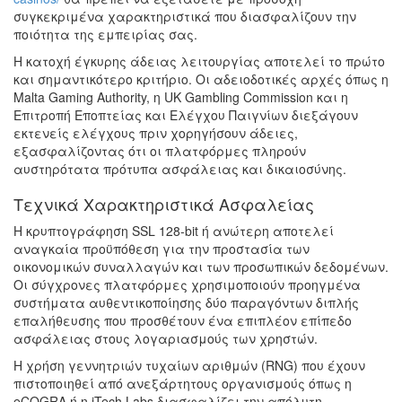
συγκεκριμένα χαρακτηριστικά που διασφαλίζουν την
ποιότητα της εμπειρίας σας.
Η κατοχή έγκυρης άδειας λειτουργίας αποτελεί το πρώτο
και σημαντικότερο κριτήριο. Οι αδειοδοτικές αρχές όπως η
Malta Gaming Authority, η UK Gambling Commission και η
Επιτροπή Εποπτείας και Ελέγχου Παιγνίων διεξάγουν
εκτενείς ελέγχους πριν χορηγήσουν άδειες,
εξασφαλίζοντας ότι οι πλατφόρμες πληρούν
αυστηρότατα πρότυπα ασφάλειας και δικαιοσύνης.
Τεχνικά Χαρακτηριστικά Ασφαλείας
Η κρυπτογράφηση SSL 128-bit ή ανώτερη αποτελεί
αναγκαία προϋπόθεση για την προστασία των
οικονομικών συναλλαγών και των προσωπικών δεδομένων.
Οι σύγχρονες πλατφόρμες χρησιμοποιούν προηγμένα
συστήματα αυθεντικοποίησης δύο παραγόντων διπλής
επαλήθευσης που προσθέτουν ένα επιπλέον επίπεδο
ασφάλειας στους λογαριασμούς των χρηστών.
Η χρήση γεννητριών τυχαίων αριθμών (RNG) που έχουν
πιστοποιηθεί από ανεξάρτητους οργανισμούς όπως η
eCOGRA ή η iTech Labs διασφαλίζει την απόλυτη