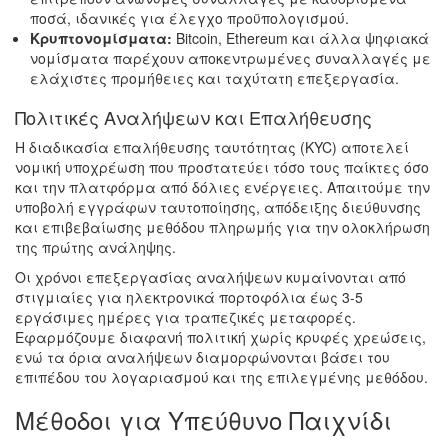
ποσά, ιδανικές για έλεγχο προϋπολογισμού.
Κρυπτονομίσματα:
Bitcoin, Ethereum και άλλα ψηφιακά
νομίσματα παρέχουν αποκεντρωμένες συναλλαγές με
ελάχιστες προμήθειες και ταχύτατη επεξεργασία.
Πολιτικές Αναλήψεων και Επαλήθευσης
Η διαδικασία επαλήθευσης ταυτότητας (KYC) αποτελεί
νομική υποχρέωση που προστατεύει τόσο τους παίκτες όσο
και την πλατφόρμα από δόλιες ενέργειες. Απαιτούμε την
υποβολή εγγράφων ταυτοποίησης, απόδειξης διεύθυνσης
και επιβεβαίωσης μεθόδου πληρωμής για την ολοκλήρωση
της πρώτης ανάληψης.
Οι χρόνοι επεξεργασίας αναλήψεων κυμαίνονται από
στιγμιαίες για ηλεκτρονικά πορτοφόλια έως 3-5
εργάσιμες ημέρες για τραπεζικές μεταφορές.
Εφαρμόζουμε διαφανή πολιτική χωρίς κρυφές χρεώσεις,
ενώ τα όρια αναλήψεων διαμορφώνονται βάσει του
επιπέδου του λογαριασμού και της επιλεγμένης μεθόδου.
Μέθοδοι για Υπεύθυνο Παιχνίδι