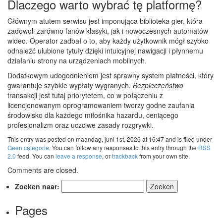
Dlaczego warto wybrać tę platformę?
Głównym atutem serwisu jest imponująca biblioteka gier, która
zadowoli zarówno fanów klasyki, jak i nowoczesnych automatów
wideo. Operator zadbał o to, aby każdy użytkownik mógł szybko
odnaleźć ulubione tytuły dzięki intuicyjnej nawigacji i płynnemu
działaniu strony na urządzeniach mobilnych.
Dodatkowym udogodnieniem jest sprawny system płatności, który
gwarantuje szybkie wypłaty wygranych.
Bezpieczeństwo
transakcji jest tutaj priorytetem, co w połączeniu z
licencjonowanym oprogramowaniem tworzy godne zaufania
środowisko dla każdego miłośnika hazardu, ceniącego
profesjonalizm oraz uczciwe zasady rozgrywki.
This entry was posted on maandag, juni 1st, 2026 at 16:47 and is filed under
Geen categorie
. You can follow any responses to this entry through the
RSS
2.0
feed. You can
leave a response
, or
trackback
from your own site.
Comments are closed.
Zoeken naar:
Pages