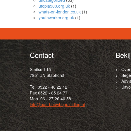
uncategorized
(33)
utopia500.org.uk
(1)
whats-on-london.co.uk
(1)
youthworker.org.uk
(1)
Contact
Beki
Smitserf 15
Over 
7951 JN Staphorst
Begel
Advi
Tel. 0522 - 46 22 42
Uitv
Fax 0522 - 85 24 77
Mob. 06 - 27 26 40 58
info@bau-bouwbegeleiding.nl