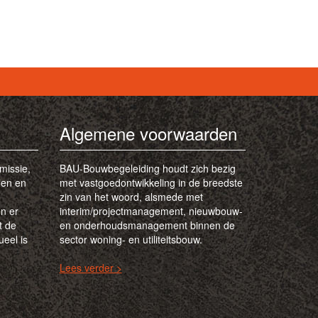
Algemene voorwaarden
missie,
BAU-Bouwbegeleiding houdt zich bezig
elen en
met vastgoedontwikkeling in de breedste
zin van het woord, alsmede met
n er
interim/projectmanagement, nieuwbouw-
t de
en onderhoudsmanagement binnen de
ueel is
sector woning- en utiliteitsbouw.
Lees verder >