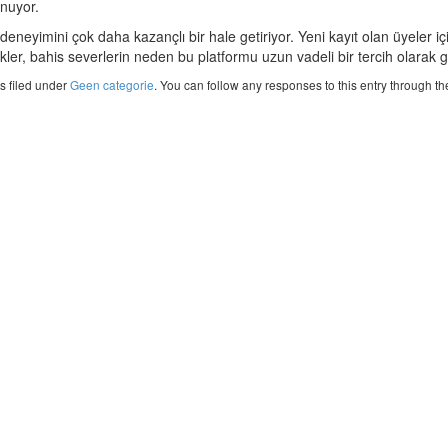
unuyor.
neyimini çok daha kazançlı bir hale getiriyor. Yeni kayıt olan üyeler iç
kler, bahis severlerin neden bu platformu uzun vadeli bir tercih olarak g
s filed under
Geen categorie
. You can follow any responses to this entry through t