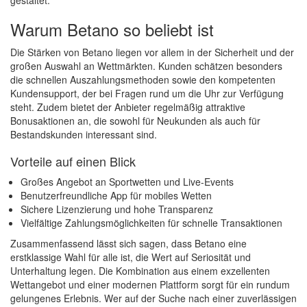
gestaltet.
Warum Betano so beliebt ist
Die Stärken von Betano liegen vor allem in der Sicherheit und der
großen Auswahl an Wettmärkten. Kunden schätzen besonders
die schnellen Auszahlungsmethoden sowie den kompetenten
Kundensupport, der bei Fragen rund um die Uhr zur Verfügung
steht. Zudem bietet der Anbieter regelmäßig attraktive
Bonusaktionen an, die sowohl für Neukunden als auch für
Bestandskunden interessant sind.
Vorteile auf einen Blick
Großes Angebot an Sportwetten und Live-Events
Benutzerfreundliche App für mobiles Wetten
Sichere Lizenzierung und hohe Transparenz
Vielfältige Zahlungsmöglichkeiten für schnelle Transaktionen
Zusammenfassend lässt sich sagen, dass Betano eine
erstklassige Wahl für alle ist, die Wert auf Seriosität und
Unterhaltung legen. Die Kombination aus einem exzellenten
Wettangebot und einer modernen Plattform sorgt für ein rundum
gelungenes Erlebnis. Wer auf der Suche nach einer zuverlässigen