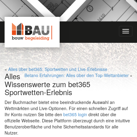
Toggl
navig
«
Alles über bet365: Sportwetten und Live-Erlebnisse
Alles
Betano Erfahrungen: Alles über den Top-Wettanbieter
»
Wissenswerte zum bet365
Sportwetten-Erlebnis
Der Buchmacher bietet eine beeindruckende Auswahl an
Wettmärkten und Live-Optionen. Für einen schnellen Zugriff auf
Ihr Konto nutzen Sie bitte den
bet365 login
direkt über die
offizielle Webseite. Diese Plattform überzeugt durch eine intuitive
Benutzeroberfläche und hohe Sicherheitsstandards für alle
Nutzer.