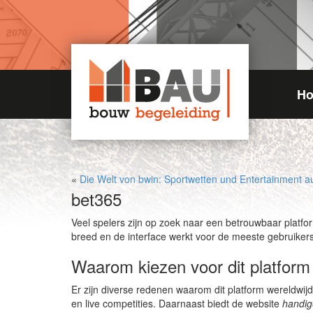
H
«
Die Welt von bwin: Sportwetten und Entertainment au
bet365
Veel spelers zijn op zoek naar een betrouwbaar platf
breed en de interface werkt voor de meeste gebruikers 
Waarom kiezen voor dit platform
Er zijn diverse redenen waarom dit platform wereldwijd 
en live competities. Daarnaast biedt de website
handig