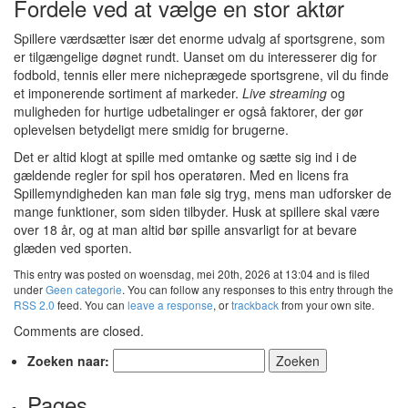
Fordele ved at vælge en stor aktør
Spillere værdsætter især det enorme udvalg af sportsgrene, som
er tilgængelige døgnet rundt. Uanset om du interesserer dig for
fodbold, tennis eller mere nicheprægede sportsgrene, vil du finde
et imponerende sortiment af markeder.
Live streaming
og
muligheden for hurtige udbetalinger er også faktorer, der gør
oplevelsen betydeligt mere smidig for brugerne.
Det er altid klogt at spille med omtanke og sætte sig ind i de
gældende regler for spil hos operatøren. Med en licens fra
Spillemyndigheden kan man føle sig tryg, mens man udforsker de
mange funktioner, som siden tilbyder. Husk at spillere skal være
over 18 år, og at man altid bør spille ansvarligt for at bevare
glæden ved sporten.
This entry was posted on woensdag, mei 20th, 2026 at 13:04 and is filed
under
Geen categorie
. You can follow any responses to this entry through the
RSS 2.0
feed. You can
leave a response
, or
trackback
from your own site.
Comments are closed.
Zoeken naar:
Pages