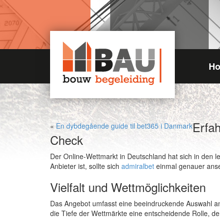
H
Erfah
«
En dybdegående guide til bet365 i Danmark
Check
Der Online-Wettmarkt in Deutschland hat sich in den l
Anbieter ist, sollte sich
admiralbet
einmal genauer anseh
Vielfalt und Wettmöglichkeiten
Das Angebot umfasst eine beeindruckende Auswahl an ve
die Tiefe der Wettmärkte eine entscheidende Rolle, d