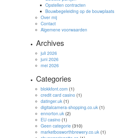
Opstellen contracten
Bouwbegeleiding op de bouwplaats
Over mij
Contact
Algemene voorwaarden
Archives
juli 2026
juni 2026
mei 2026
Categories
blokkfont.com
(1)
credit card casino
(1)
datinger.uk
(1)
digitalcamera-shopping.co.uk
(1)
ennorton.uk
(2)
EU casino
(1)
Geen categorie
(310)
marketbosworthbrewery.co.uk
(1)