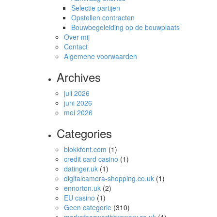
Selectie partijen
Opstellen contracten
Bouwbegeleiding op de bouwplaats
Over mij
Contact
Algemene voorwaarden
Archives
juli 2026
juni 2026
mei 2026
Categories
blokkfont.com
(1)
credit card casino
(1)
datinger.uk
(1)
digitalcamera-shopping.co.uk
(1)
ennorton.uk
(2)
EU casino
(1)
Geen categorie
(310)