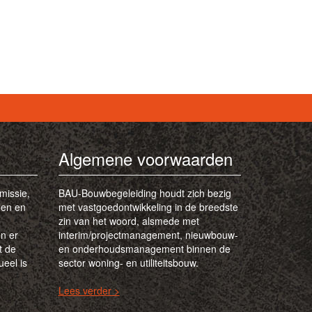
Algemene voorwaarden
missie,
BAU-Bouwbegeleiding houdt zich bezig
elen en
met vastgoedontwikkeling in de breedste
zin van het woord, alsmede met
n er
interim/projectmanagement, nieuwbouw-
t de
en onderhoudsmanagement binnen de
ueel is
sector woning- en utiliteitsbouw.
Lees verder >