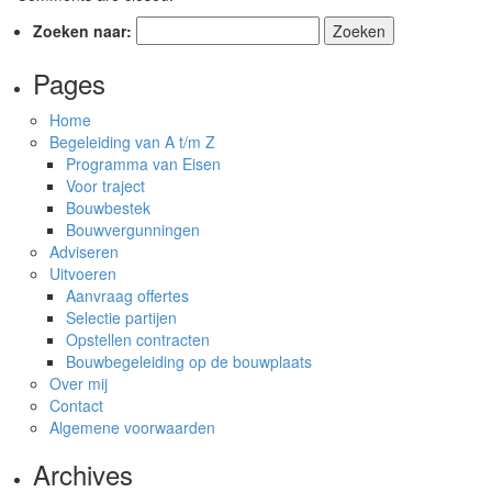
Zoeken naar:
Pages
Home
Begeleiding van A t/m Z
Programma van Eisen
Voor traject
Bouwbestek
Bouwvergunningen
Adviseren
Uitvoeren
Aanvraag offertes
Selectie partijen
Opstellen contracten
Bouwbegeleiding op de bouwplaats
Over mij
Contact
Algemene voorwaarden
Archives