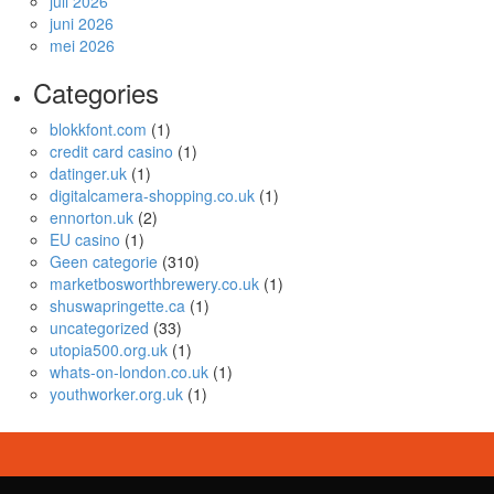
juli 2026
juni 2026
mei 2026
Categories
blokkfont.com
(1)
credit card casino
(1)
datinger.uk
(1)
digitalcamera-shopping.co.uk
(1)
ennorton.uk
(2)
EU casino
(1)
Geen categorie
(310)
marketbosworthbrewery.co.uk
(1)
shuswapringette.ca
(1)
uncategorized
(33)
utopia500.org.uk
(1)
whats-on-london.co.uk
(1)
youthworker.org.uk
(1)