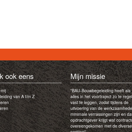
jk ook eens
Mijn missie
mij
"BAU-Bouwbegeleiding heeft als 
eiding van A t/m Z
alles in het voortraject zo te reg
seren
vast te leggen, zodat tijdens de
oeren
uitvoering van de werkzaamhede
minimale verrassingen zijn en da
opdrachtgever krijgt wat contract
overeengekomen met de diverse
partijen"