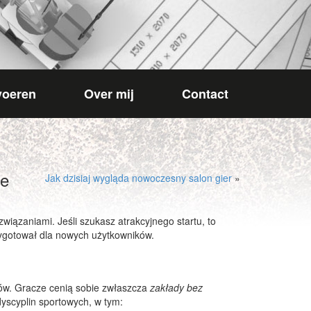
voeren
Over mij
Contact
ie
Jak dzisiaj wygląda nowoczesny salon gier
»
iązaniami. Jeśli szukasz atrakcyjnego startu, to
zygotował dla nowych użytkowników.
nów. Gracze cenią sobie zwłaszcza
zakłady bez
yscyplin sportowych, w tym: