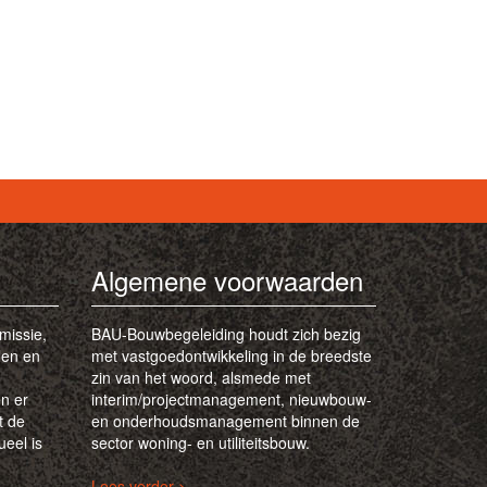
Algemene voorwaarden
missie,
BAU-Bouwbegeleiding houdt zich bezig
elen en
met vastgoedontwikkeling in de breedste
zin van het woord, alsmede met
n er
interim/projectmanagement, nieuwbouw-
t de
en onderhoudsmanagement binnen de
ueel is
sector woning- en utiliteitsbouw.
Lees verder >