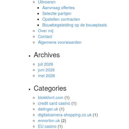
Uitvoeren
Aanvraag offertes
Selectie partijen
Opstellen contracten
Bouwbegeleiding op de bouwplaats
Over mij
Contact
Algemene voorwaarden
Archives
juli 2026
juni 2026
mei 2026
Categories
blokkfont.com
(1)
credit card casino
(1)
datinger.uk
(1)
digitalcamera-shopping.co.uk
(1)
ennorton.uk
(2)
EU casino
(1)