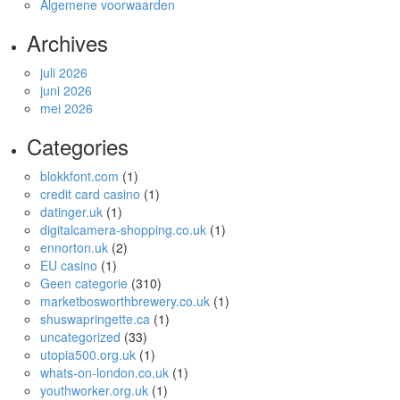
Algemene voorwaarden
Archives
juli 2026
juni 2026
mei 2026
Categories
blokkfont.com
(1)
credit card casino
(1)
datinger.uk
(1)
digitalcamera-shopping.co.uk
(1)
ennorton.uk
(2)
EU casino
(1)
Geen categorie
(310)
marketbosworthbrewery.co.uk
(1)
shuswapringette.ca
(1)
uncategorized
(33)
utopia500.org.uk
(1)
whats-on-london.co.uk
(1)
youthworker.org.uk
(1)