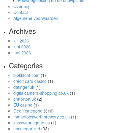
Bouwbegeleiding op de bouwplaats
Over mij
Contact
Algemene voorwaarden
Archives
juli 2026
juni 2026
mei 2026
Categories
blokkfont.com
(1)
credit card casino
(1)
datinger.uk
(1)
digitalcamera-shopping.co.uk
(1)
ennorton.uk
(2)
EU casino
(1)
Geen categorie
(310)
marketbosworthbrewery.co.uk
(1)
shuswapringette.ca
(1)
uncategorized
(33)