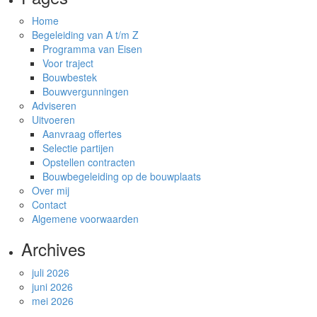
Home
Begeleiding van A t/m Z
Programma van Eisen
Voor traject
Bouwbestek
Bouwvergunningen
Adviseren
Uitvoeren
Aanvraag offertes
Selectie partijen
Opstellen contracten
Bouwbegeleiding op de bouwplaats
Over mij
Contact
Algemene voorwaarden
Archives
juli 2026
juni 2026
mei 2026