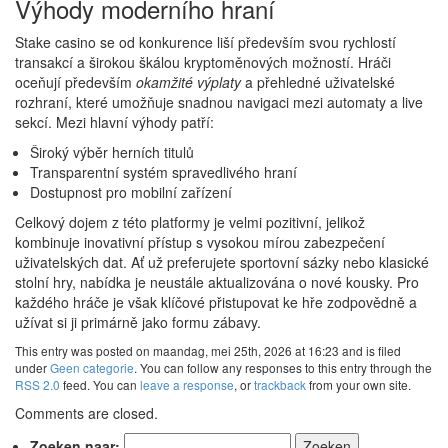
Výhody moderního hraní
Stake casino se od konkurence liší především svou rychlostí
transakcí a širokou škálou kryptoměnových možností. Hráči
oceňují především
okamžité výplaty
a přehledné uživatelské
rozhraní, které umožňuje snadnou navigaci mezi automaty a live
sekcí. Mezi hlavní výhody patří:
Široký výběr herních titulů
Transparentní systém spravedlivého hraní
Dostupnost pro mobilní zařízení
Celkový dojem z této platformy je velmi pozitivní, jelikož
kombinuje inovativní přístup s vysokou mírou zabezpečení
uživatelských dat. Ať už preferujete sportovní sázky nebo klasické
stolní hry, nabídka je neustále aktualizována o nové kousky. Pro
každého hráče je však klíčové přistupovat ke hře zodpovědně a
užívat si ji primárně jako formu zábavy.
This entry was posted on maandag, mei 25th, 2026 at 16:23 and is filed
under
Geen categorie
. You can follow any responses to this entry through the
RSS 2.0
feed. You can
leave a response
, or
trackback
from your own site.
Comments are closed.
Zoeken naar: