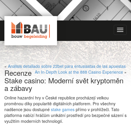
Toggl
navig
«
Análisis detallado sobre 22bet para entusiastas de las apuestas
Recenze
An In-Depth Look at the 888 Casino Experience
»
Stake casino: Moderní svět kryptoměn
a zábavy
Online hazardní hry v České republice procházejí velkou
proměnou díky popularitě digitálních platforem. Pro všechny
nadšence jsou dostupné
stake games
přímo v prohlížeči. Tato
platforma nabízí hráčům unikátní prostředí pro bezpečné sázení s
využitím moderních technologií.