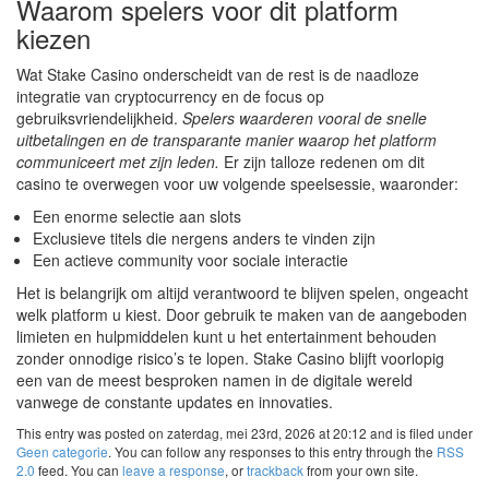
Waarom spelers voor dit platform
kiezen
Wat Stake Casino onderscheidt van de rest is de naadloze
integratie van cryptocurrency en de focus op
gebruiksvriendelijkheid.
Spelers waarderen vooral de snelle
uitbetalingen en de transparante manier waarop het platform
communiceert met zijn leden.
Er zijn talloze redenen om dit
casino te overwegen voor uw volgende speelsessie, waaronder:
Een enorme selectie aan slots
Exclusieve titels die nergens anders te vinden zijn
Een actieve community voor sociale interactie
Het is belangrijk om altijd verantwoord te blijven spelen, ongeacht
welk platform u kiest. Door gebruik te maken van de aangeboden
limieten en hulpmiddelen kunt u het entertainment behouden
zonder onnodige risico’s te lopen. Stake Casino blijft voorlopig
een van de meest besproken namen in de digitale wereld
vanwege de constante updates en innovaties.
This entry was posted on zaterdag, mei 23rd, 2026 at 20:12 and is filed under
Geen categorie
. You can follow any responses to this entry through the
RSS
2.0
feed. You can
leave a response
, or
trackback
from your own site.