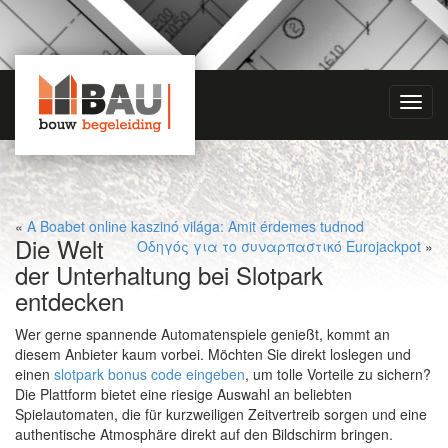
Toggl
navig
«
A Boabet online kaszinó világa: Amit érdemes tudnod
Die Welt
Οδηγός για το συναρπαστικό Eurojackpot
»
der Unterhaltung bei Slotpark
entdecken
Wer gerne spannende Automatenspiele genießt, kommt an
diesem Anbieter kaum vorbei. Möchten Sie direkt loslegen und
einen
slotpark bonus code eingeben
, um tolle Vorteile zu sichern?
Die Plattform bietet eine riesige Auswahl an beliebten
Spielautomaten, die für kurzweiligen Zeitvertreib sorgen und eine
authentische Atmosphäre direkt auf den Bildschirm bringen.