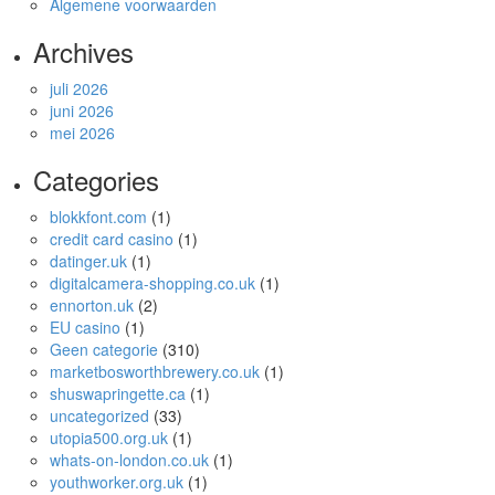
Algemene voorwaarden
Archives
juli 2026
juni 2026
mei 2026
Categories
blokkfont.com
(1)
credit card casino
(1)
datinger.uk
(1)
digitalcamera-shopping.co.uk
(1)
ennorton.uk
(2)
EU casino
(1)
Geen categorie
(310)
marketbosworthbrewery.co.uk
(1)
shuswapringette.ca
(1)
uncategorized
(33)
utopia500.org.uk
(1)
whats-on-london.co.uk
(1)
youthworker.org.uk
(1)