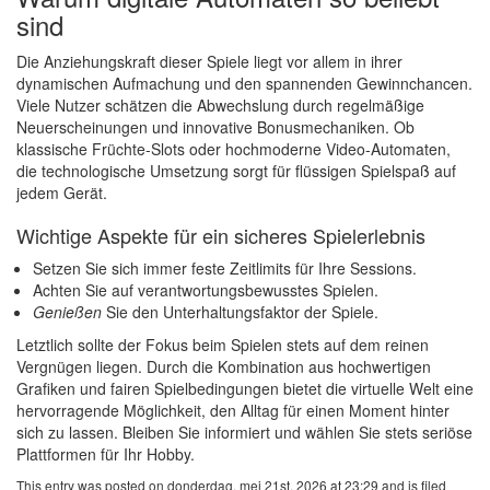
sind
Die Anziehungskraft dieser Spiele liegt vor allem in ihrer
dynamischen Aufmachung und den spannenden Gewinnchancen.
Viele Nutzer schätzen die Abwechslung durch regelmäßige
Neuerscheinungen und innovative Bonusmechaniken. Ob
klassische Früchte-Slots oder hochmoderne Video-Automaten,
die technologische Umsetzung sorgt für flüssigen Spielspaß auf
jedem Gerät.
Wichtige Aspekte für ein sicheres Spielerlebnis
Setzen Sie sich immer feste Zeitlimits für Ihre Sessions.
Achten Sie auf verantwortungsbewusstes Spielen.
Genießen
Sie den Unterhaltungsfaktor der Spiele.
Letztlich sollte der Fokus beim Spielen stets auf dem reinen
Vergnügen liegen. Durch die Kombination aus hochwertigen
Grafiken und fairen Spielbedingungen bietet die virtuelle Welt eine
hervorragende Möglichkeit, den Alltag für einen Moment hinter
sich zu lassen. Bleiben Sie informiert und wählen Sie stets seriöse
Plattformen für Ihr Hobby.
This entry was posted on donderdag, mei 21st, 2026 at 23:29 and is filed