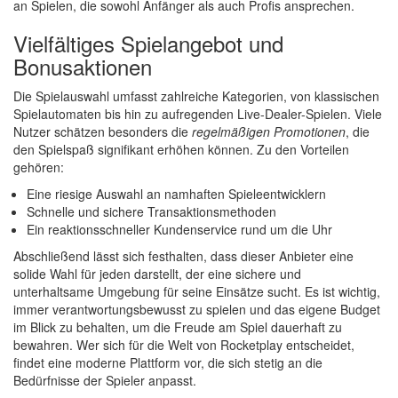
an Spielen, die sowohl Anfänger als auch Profis ansprechen.
Vielfältiges Spielangebot und
Bonusaktionen
Die Spielauswahl umfasst zahlreiche Kategorien, von klassischen
Spielautomaten bis hin zu aufregenden Live-Dealer-Spielen. Viele
Nutzer schätzen besonders die
regelmäßigen Promotionen
, die
den Spielspaß signifikant erhöhen können. Zu den Vorteilen
gehören:
Eine riesige Auswahl an namhaften Spieleentwicklern
Schnelle und sichere Transaktionsmethoden
Ein reaktionsschneller Kundenservice rund um die Uhr
Abschließend lässt sich festhalten, dass dieser Anbieter eine
solide Wahl für jeden darstellt, der eine sichere und
unterhaltsame Umgebung für seine Einsätze sucht. Es ist wichtig,
immer verantwortungsbewusst zu spielen und das eigene Budget
im Blick zu behalten, um die Freude am Spiel dauerhaft zu
bewahren. Wer sich für die Welt von Rocketplay entscheidet,
findet eine moderne Plattform vor, die sich stetig an die
Bedürfnisse der Spieler anpasst.