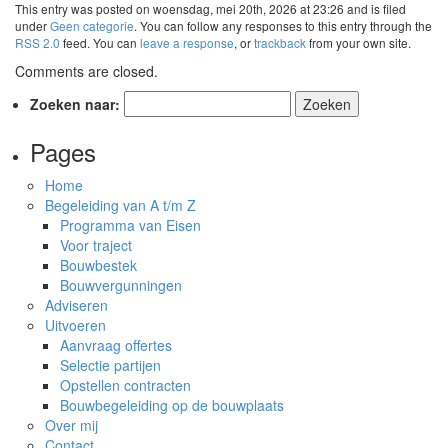
This entry was posted on woensdag, mei 20th, 2026 at 23:26 and is filed
under
Geen categorie
. You can follow any responses to this entry through the
RSS 2.0
feed. You can
leave a response
, or
trackback
from your own site.
Comments are closed.
Zoeken naar:
Pages
Home
Begeleiding van A t/m Z
Programma van Eisen
Voor traject
Bouwbestek
Bouwvergunningen
Adviseren
Uitvoeren
Aanvraag offertes
Selectie partijen
Opstellen contracten
Bouwbegeleiding op de bouwplaats
Over mij
Contact