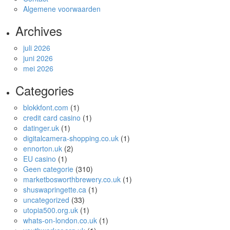
Algemene voorwaarden
Archives
juli 2026
juni 2026
mei 2026
Categories
blokkfont.com
(1)
credit card casino
(1)
datinger.uk
(1)
digitalcamera-shopping.co.uk
(1)
ennorton.uk
(2)
EU casino
(1)
Geen categorie
(310)
marketbosworthbrewery.co.uk
(1)
shuswapringette.ca
(1)
uncategorized
(33)
utopia500.org.uk
(1)
whats-on-london.co.uk
(1)