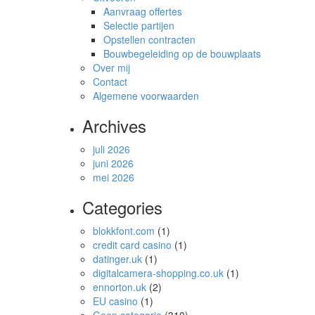
Aanvraag offertes
Selectie partijen
Opstellen contracten
Bouwbegeleiding op de bouwplaats
Over mij
Contact
Algemene voorwaarden
Archives
juli 2026
juni 2026
mei 2026
Categories
blokkfont.com
(1)
credit card casino
(1)
datinger.uk
(1)
digitalcamera-shopping.co.uk
(1)
ennorton.uk
(2)
EU casino
(1)