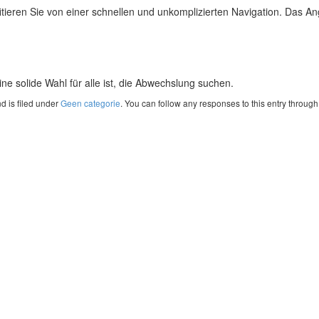
fitieren Sie von einer schnellen und unkomplizierten Navigation. Das 
e solide Wahl für alle ist, die Abwechslung suchen.
d is filed under
Geen categorie
. You can follow any responses to this entry throug