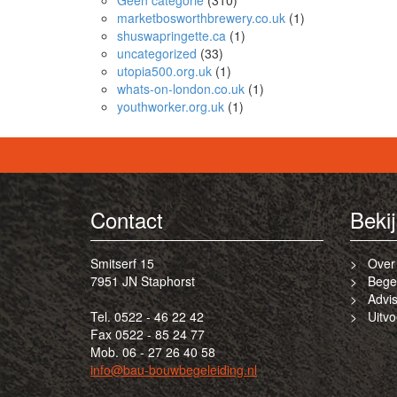
Geen categorie
(310)
marketbosworthbrewery.co.uk
(1)
shuswapringette.ca
(1)
uncategorized
(33)
utopia500.org.uk
(1)
whats-on-london.co.uk
(1)
youthworker.org.uk
(1)
Contact
Beki
Smitserf 15
Over 
7951 JN Staphorst
Begel
Advi
Tel. 0522 - 46 22 42
Uitv
Fax 0522 - 85 24 77
Mob. 06 - 27 26 40 58
info@bau-bouwbegeleiding.nl