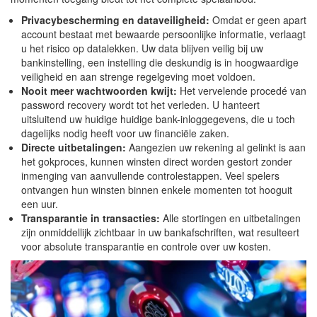
Privacybescherming en dataveiligheid:
Omdat er geen apart
account bestaat met bewaarde persoonlijke informatie, verlaagt
u het risico op datalekken. Uw data blijven veilig bij uw
bankinstelling, een instelling die deskundig is in hoogwaardige
veiligheid en aan strenge regelgeving moet voldoen.
Nooit meer wachtwoorden kwijt:
Het vervelende procedé van
password recovery wordt tot het verleden. U hanteert
uitsluitend uw huidige huidige bank-inloggegevens, die u toch
dagelijks nodig heeft voor uw financiële zaken.
Directe uitbetalingen:
Aangezien uw rekening al gelinkt is aan
het gokproces, kunnen winsten direct worden gestort zonder
inmenging van aanvullende controlestappen. Veel spelers
ontvangen hun winsten binnen enkele momenten tot hooguit
een uur.
Transparantie in transacties:
Alle stortingen en uitbetalingen
zijn onmiddellijk zichtbaar in uw bankafschriften, wat resulteert
voor absolute transparantie en controle over uw kosten.