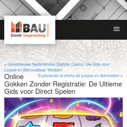
Toggl
navig
«
Gloednieuwe Nederlandse Digitale Casino: Uw Gids voor
Legaal en Betrouwbaar Wedden
Online
Explorando la oferta de juegos en Admiralbet
»
Gokken Zonder Registratie: De Ultieme
Gids voor Direct Spelen