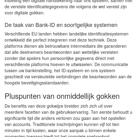
instelling een digitale handtekening naar ons systeem, samen met
de vereiste identificatiegegevens die volgens de wet vereist zijn
voor digitale gokken.
De taak van Bank-ID en soortgelijke systemen
Verschillende EU landen hebben landelijke identificatiesystemen
ontwikkeld die perfect integreren met deze techniek. Deze
platforms dienen als betrouwbare intermediairs die garanderen
dat alle deelnemers beantwoorden aan wettelijke vereisten
zonder dat spelers hun persoonlijke gegevens direct met
verschillende platforms hoeven te uitwisselen. De communicatie
tussen uw bankinstelling, het ID-systeem en ons systeem
geschiedt via versleutelde verbindingen die beantwoorden aan de
hoogste beveiligingsstandaarden.
Pluspunten van onmiddellijk gokken
De benefits van deze gokwijze breiden zich zich uit over
meerdere facetten van de gebruikservaring. Ten eerste behoudt u
significante tijd die anders verloren zou gaan aan het opstellen
van accounts. Traditionele inschrijvingen kunnen vijf tot tien
minuten in tijd kosten, waar onze aanpak u binnen enkele
momenten toegang biedt tot het complete spelaanbod.