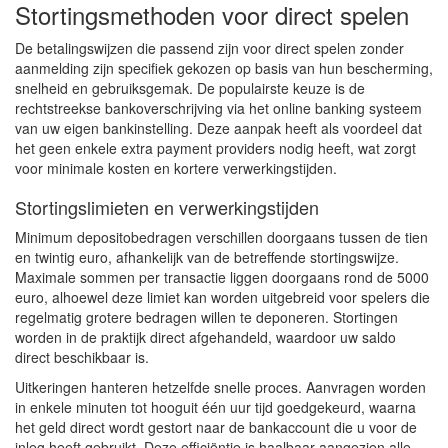
Stortingsmethoden voor direct spelen
De betalingswijzen die passend zijn voor direct spelen zonder
aanmelding zijn specifiek gekozen op basis van hun bescherming,
snelheid en gebruiksgemak. De populairste keuze is de
rechtstreekse bankoverschrijving via het online banking systeem
van uw eigen bankinstelling. Deze aanpak heeft als voordeel dat
het geen enkele extra payment providers nodig heeft, wat zorgt
voor minimale kosten en kortere verwerkingstijden.
Stortingslimieten en verwerkingstijden
Minimum depositobedragen verschillen doorgaans tussen de tien
en twintig euro, afhankelijk van de betreffende stortingswijze.
Maximale sommen per transactie liggen doorgaans rond de 5000
euro, alhoewel deze limiet kan worden uitgebreid voor spelers die
regelmatig grotere bedragen willen te deponeren. Stortingen
worden in de praktijk direct afgehandeld, waardoor uw saldo
direct beschikbaar is.
Uitkeringen hanteren hetzelfde snelle proces. Aanvragen worden
in enkele minuten tot hooguit één uur tijd goedgekeurd, waarna
het geld direct wordt gestort naar de bankaccount die u voor de
inleg heeft gebruikt. Deze efficiëntie is haalbaar aangezien alle