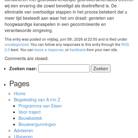
wij een ervaring die zowel beveiligd als doeltreffend is. De
eliminatie van overbodige stappen in het proces betekent dat u
meer tijd besteedt aan waar het om draait: genieten van
hoogwaardige kansspelen in een gecontroleerde en
verantwoorde omgeving.
This entry was posted on vrijdag, juni 5th, 2026 at 22:05 and is filed under
uncategorized
. You can follow any responses to this entry through the
RSS
2.0
feed. You can
leave a response
, or
trackback
from your own site.
Comments are closed.
Zoeken naar:
Pages
Home
Begeleiding van A t/m Z
Programma van Eisen
Voor traject
Bouwbestek
Bouwvergunningen
Adviseren
Uitvoeren