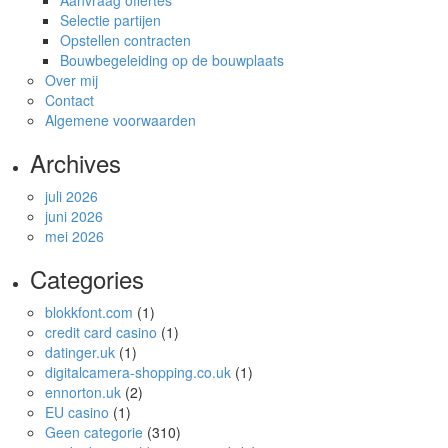
Aanvraag offertes
Selectie partijen
Opstellen contracten
Bouwbegeleiding op de bouwplaats
Over mij
Contact
Algemene voorwaarden
Archives
juli 2026
juni 2026
mei 2026
Categories
blokkfont.com
(1)
credit card casino
(1)
datinger.uk
(1)
digitalcamera-shopping.co.uk
(1)
ennorton.uk
(2)
EU casino
(1)
Geen categorie
(310)