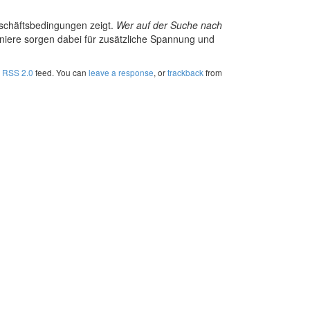
Geschäftsbedingungen zeigt.
Wer auf der Suche nach
iere sorgen dabei für zusätzliche Spannung und
e
RSS 2.0
feed. You can
leave a response
, or
trackback
from