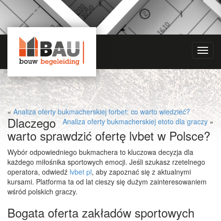
Toggl
navig
«
Analiza oferty bukmacherskiej forbet: co warto wiedzieć?
Dlaczego
Analiza oferty bukmacherskiej etoto dla graczy
»
warto sprawdzić ofertę lvbet w Polsce?
Wybór odpowiedniego bukmachera to kluczowa decyzja dla
każdego miłośnika sportowych emocji. Jeśli szukasz rzetelnego
operatora, odwiedź
lvbet pl
, aby zapoznać się z aktualnymi
kursami. Platforma ta od lat cieszy się dużym zainteresowaniem
wśród polskich graczy.
Bogata oferta zakładów sportowych