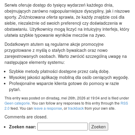
Serwis oferuje dostęp do tysięcy wydarzeń każdego dnia,
obejmujących zarówno najpopularniejsze dyscypliny, jak i niszowe
sporty.
Zróżnicowana oferta
sprawia, że każdy znajdzie coś dla
siebie, niezależnie od swoich preferencji czy doświadczenia w
obstawianiu. Użytkownicy mogą liczyć na intuicyjny interfejs, który
ułatwia szybkie typowanie wyników meczów na żywo.
Dodatkowym atutem są regularne akcje promocyjne
przygotowane z myślą o stałych bywalcach oraz nowo
zarejestrowanych osobach. Warto zwrócić szczególną uwagę na
następujące elementy systemu:
Szybkie metody płatności dostępne przez całą dobę.
Wysokiej jakości aplikację mobilną dla osób ceniących wygodę.
Profesjonalne wsparcie klienta gotowe do pomocy w razie
pytań.
This entry was posted on dinsdag, mei 26th, 2026 at 19:04 and is filed under
Geen categorie
. You can follow any responses to this entry through the
RSS
2.0
feed. You can
leave a response
, or
trackback
from your own site.
Comments are closed.
Zoeken naar: