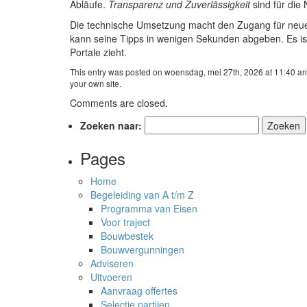
Abläufe.
Transparenz und Zuverlässigkeit
sind für die
Die technische Umsetzung macht den Zugang für neue Ku
kann seine Tipps in wenigen Sekunden abgeben. Es i
Portale zieht.
This entry was posted on woensdag, mei 27th, 2026 at 11:40 and
your own site.
Comments are closed.
Zoeken naar:
Pages
Home
Begeleiding van A t/m Z
Programma van Eisen
Voor traject
Bouwbestek
Bouwvergunningen
Adviseren
Uitvoeren
Aanvraag offertes
Selectie partijen