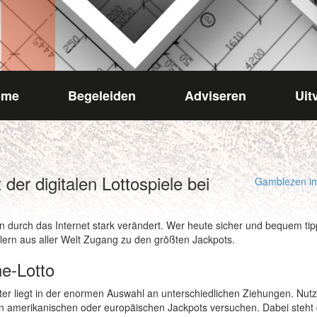
ome
Begeleiden
Adviseren
Uit
 der digitalen Lottospiele bei
Gamblezen im 
ren durch das Internet stark verändert. Wer heute sicher und bequem ti
ielern aus aller Welt Zugang zu den größten Jackpots.
ne-Lotto
ieter liegt in der enormen Auswahl an unterschiedlichen Ziehungen. Nut
 amerikanischen oder europäischen Jackpots versuchen. Dabei steht de