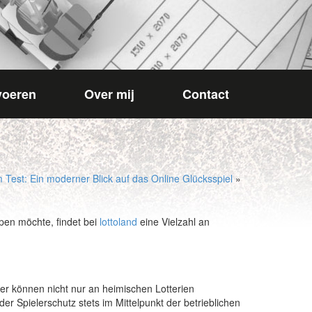
voeren
Over mij
Contact
Test: Ein moderner Blick auf das Online Glücksspiel
»
ppen möchte, findet bei
lottoland
eine Vielzahl an
zer können nicht nur an heimischen Lotterien
r Spielerschutz stets im Mittelpunkt der betrieblichen